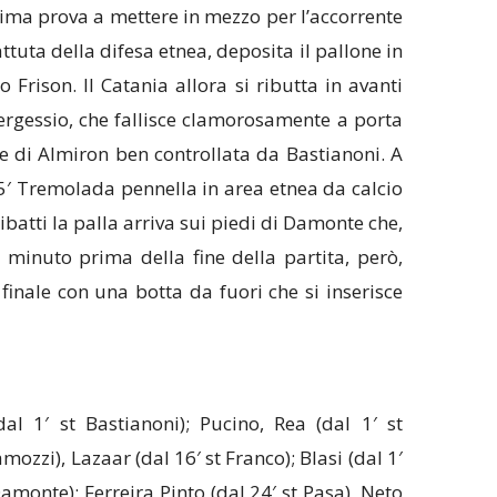
ma prova a mettere in mezzo per l’accorrente
tuta della difesa etnea, deposita il pallone in
o Frison. Il Catania allora si ributta in avanti
ergessio, che fallisce clamorosamente a porta
e di Almiron ben controllata da Bastianoni. A
 35′ Tremolada pennella in area etnea da calcio
ibatti la palla arriva sui piedi di Damonte che,
n minuto prima della fine della partita, però,
 finale con una botta da fuori che si inserisce
al 1′ st Bastianoni); Pucino, Rea (dal 1′ st
amozzi), Lazaar (dal 16′ st Franco); Blasi (dal 1′
 Damonte); Ferreira Pinto (dal 24′ st Pasa), Neto