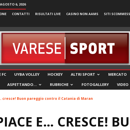
 AGOSTO 6, 2026
ONE
CONTATTI
RISULTATI LIVE
CASINO NON AAMS
SITI SCOMMES
VareseSport
 FC
UYBA VOLLEY
HOCKEY
ALTRI SPORT
MERCATO
ASPETTANDO…
RUBRICHE
FOTOGALLERY
VIDEO
… cresce! Buon pareggio contro il Catania di Maran
 PIACE E… CRESCE! B