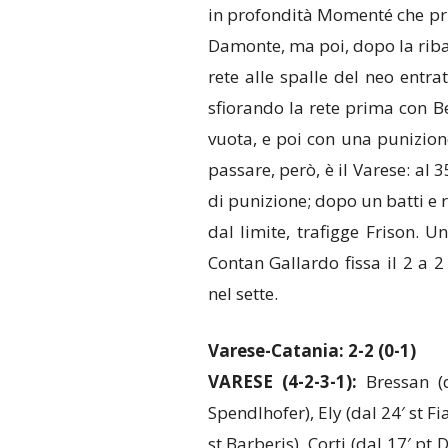
in profondità Momenté che pri
Damonte, ma poi, dopo la ribat
rete alle spalle del neo entrat
sfiorando la rete prima con B
vuota, e poi con una punizion
passare, però, è il Varese: al
di punizione; dopo un batti e r
dal limite, trafigge Frison. U
Contan Gallardo fissa il 2 a 2
nel sette.
Varese-Catania: 2-2 (0-1)
VARESE (4-2-3-1):
Bressan (d
Spendlhofer), Ely (dal 24′ st Fi
st Barberis), Corti (dal 17′ pt