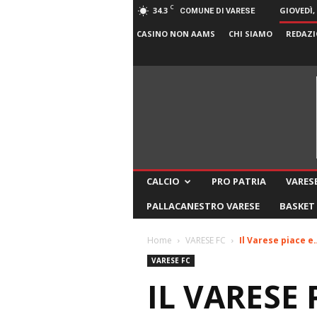
C
34.3
GIOVEDÌ,
COMUNE DI VARESE
CASINO NON AAMS
CHI SIAMO
REDAZI
CALCIO
PRO PATRIA
VARESE
PALLACANESTRO VARESE
BASKET
Home
VARESE FC
Il Varese piace e
VARESE FC
IL VARESE