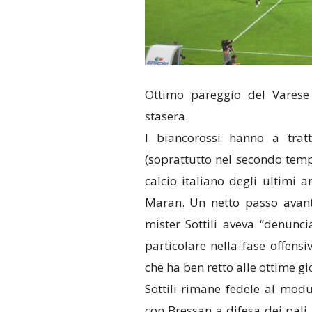
Ottimo pareggio del Varese 
stasera.
I biancorossi hanno a tratt
(soprattutto nel secondo temp
calcio italiano degli ultimi 
Maran. Un netto passo avanti
mister Sottili aveva “denunci
particolare nella fase offensi
che ha ben retto alle ottime gi
Sottili rimane fedele al modu
con Bressan a difesa dei pali, 