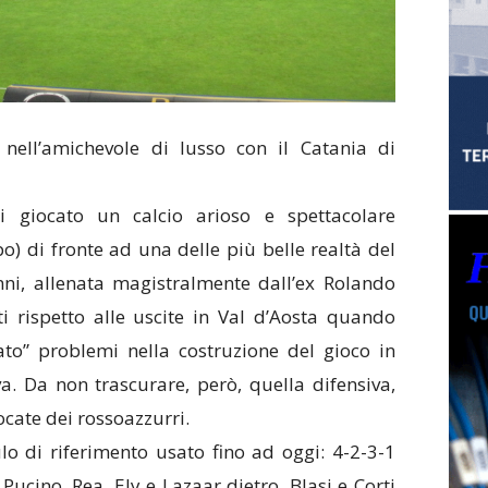
nell’amichevole di lusso con il Catania di
i giocato un calcio arioso e spettacolare
o) di fronte ad una delle più belle realtà del
anni, allenata magistralmente dall’ex Rolando
 rispetto alle uscite in Val d’Aosta quando
ato” problemi nella costruzione del gioco in
va. Da non trascurare, però, quella difensiva,
ocate dei rossoazzurri.
lo di riferimento usato fino ad oggi: 4-2-3-1
Pucino, Rea, Ely e Lazaar dietro, Blasi e Corti