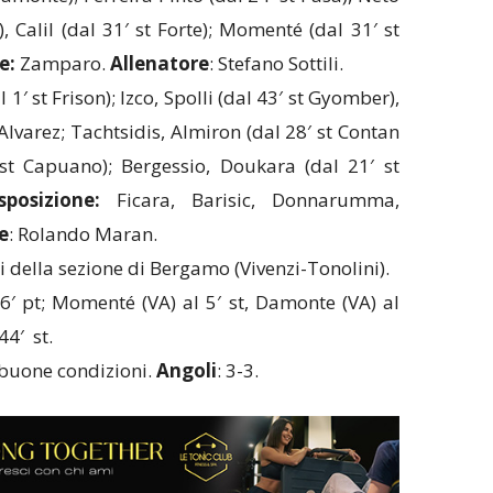
, Calil (dal 31′ st Forte); Momenté (dal 31′ st
e:
Zamparo.
Allenatore
: Stefano Sottili.
1′ st Frison); Izco, Spolli (dal 43′ st Gyomber),
, Alvarez; Tachtsidis, Almiron (dal 28′ st Contan
 st Capuano); Bergessio, Doukara (dal 21′ st
sposizione:
Ficara, Barisic, Donnarumma,
e
: Rolando Maran.
 della sezione di Bergamo (Vivenzi-Tonolini).
′ pt; Momenté (VA) al 5′ st, Damonte (VA) al
44′ st.
buone condizioni.
Angoli
: 3-3.