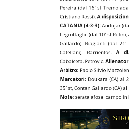
Pereira (dal 16′ st Tremolada)
Cristiano Rossi).
A disposizion
CATANIA (4-3-3):
Andujar (dal 
Legrottaglie (dal 10′ st Rolin)
Gallardo), Biagianti (dal 21′
Catellani), Barrientos.
A di
Cabalceta, Petrovic.
Allenator
Arbitro:
Paolo Silvio Mazzoleni
Marcatori:
Doukara (CA) al 26
35′ st, Contan Gallardo (CA) al 
Note:
serata afosa, campo in 