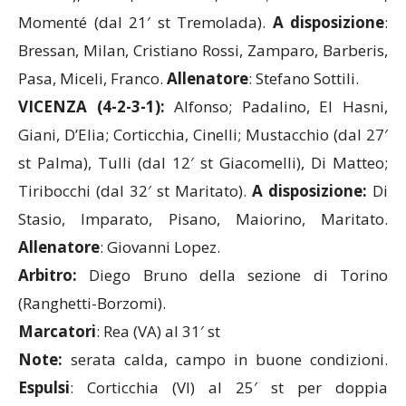
Zecchin), Blasi, Damonte, Calil; Neto Pereira,
Momenté (dal 21′ st Tremolada).
A disposizione
:
Bressan, Milan, Cristiano Rossi, Zamparo, Barberis,
Pasa, Miceli, Franco.
Allenatore
: Stefano Sottili.
VICENZA (4-2-3-1):
Alfonso; Padalino, El Hasni,
Giani, D’Elia; Corticchia, Cinelli; Mustacchio (dal 27′
st Palma), Tulli (dal 12′ st Giacomelli), Di Matteo;
Tiribocchi (dal 32′ st Maritato).
A disposizione:
Di
Stasio, Imparato, Pisano, Maiorino, Maritato.
Allenatore
: Giovanni Lopez.
Arbitro:
Diego Bruno della sezione di Torino
(Ranghetti-Borzomi).
Marcatori
: Rea (VA) al 31′ st
Note:
serata calda, campo in buone condizioni.