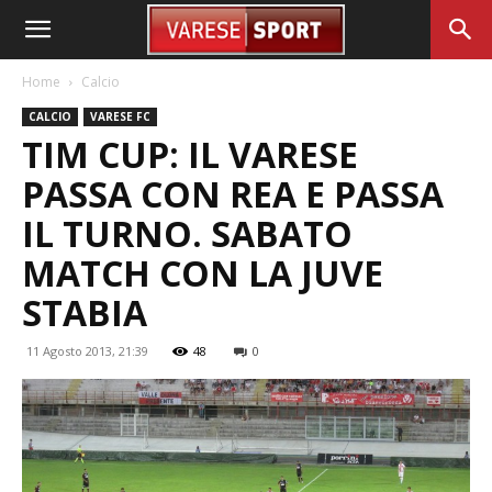
Home
Calcio
CALCIO
VARESE FC
TIM CUP: IL VARESE
PASSA CON REA E PASSA
IL TURNO. SABATO
MATCH CON LA JUVE
STABIA
11 Agosto 2013, 21:39
48
0