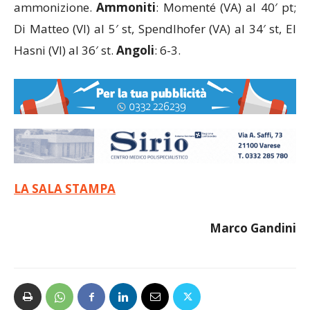
Espulsi
: Corticchia (VI) al 25′ st per doppia
ammonizione.
Ammoniti
: Momenté (VA) al 40′ pt;
Di Matteo (VI) al 5′ st, Spendlhofer (VA) al 34′ st, El
Hasni (VI) al 36′ st.
Angoli
: 6-3.
LA SALA STAMPA
Marco Gandini