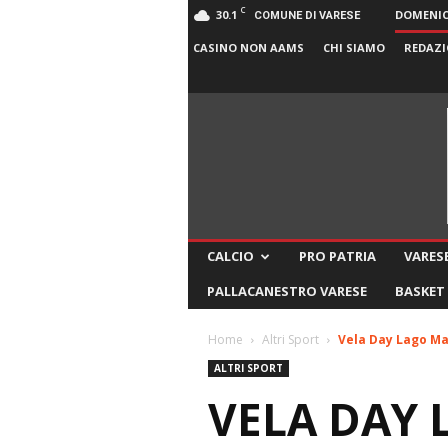
C
30.1
DOMENICA
COMUNE DI VARESE
CASINO NON AAMS
CHI SIAMO
REDAZI
CALCIO
PRO PATRIA
VARESE
PALLACANESTRO VARESE
BASKET
Home
Altri Sport
Vela Day Lago Mag
ALTRI SPORT
VELA DAY 