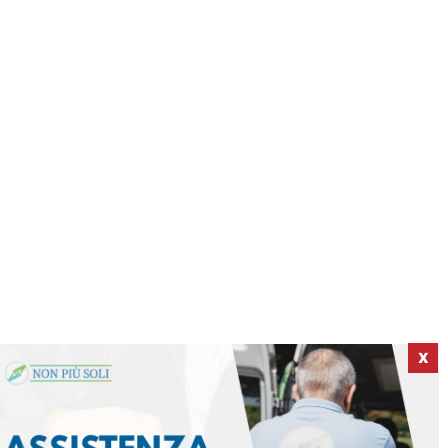
X
ICI