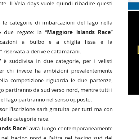
te. Il Vela days vuole quindi ribadire questi
e le categorie di imbarcazioni del lago nella
e due regate: la “
Maggiore Islands Race
”
rcazioni a bulbo e a chiglia fissa e la
e
” riservata a derive e catamarani.
” è suddivisa in due categorie, per i velisti
per chi invece ha ambizioni prevalentemente
ella competizione riguarda le due partenze,
ago partiranno da sud verso nord, mentre tutti i
el lago partiranno nel senso opposto.
or l’iscrizione sarà gratuita per tutti ma con
 delle categorie race.
ands Race
” avrà luogo contemporaneamente
nel bacino nord e l’altra nel bacino sud del