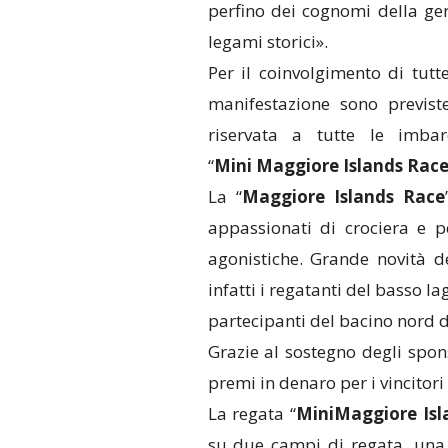
perfino dei cognomi della gen
legami storici».
Per il coinvolgimento di tutt
manifestazione sono previst
riservata a tutte le imba
“
Mini
Maggiore Islands Rac
La “
Maggiore Islands Race
appassionati di crociera e 
agonistiche. Grande novità d
infatti i regatanti del basso l
partecipanti del bacino nord d
Grazie al sostegno degli spons
premi in denaro per i vincitori
La regata “
Mini
Maggiore Isl
su due campi di regata, una 