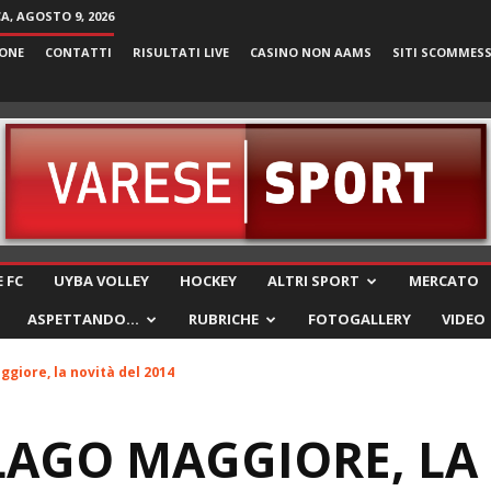
, AGOSTO 9, 2026
ONE
CONTATTI
RISULTATI LIVE
CASINO NON AAMS
SITI SCOMMES
VareseSport
 FC
UYBA VOLLEY
HOCKEY
ALTRI SPORT
MERCATO
ASPETTANDO…
RUBRICHE
FOTOGALLERY
VIDEO
giore, la novità del 2014
LAGO MAGGIORE, LA