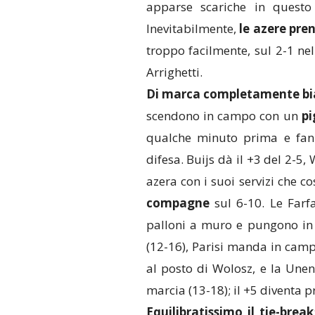
apparse scariche in quest
Inevitabilmente,
le azere pre
troppo facilmente, sul 2-1 nel
Arrighetti.
Di marca completamente bia
scendono in campo con un
pi
qualche minuto prima e fann
difesa. Buijs dà il +3 del 2-5,
azera con i suoi servizi che co
compagne
sul 6-10. Le Farf
palloni a muro e pungono in a
(12-16), Parisi manda in cam
al posto di Wolosz, e la Un
marcia (13-18); il +5 diventa p
Equilibratissimo il tie-break