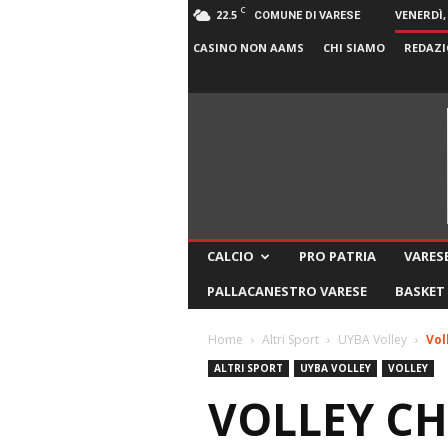
C
22.5
VENERDÌ,
COMUNE DI VARESE
CASINO NON AAMS
CHI SIAMO
REDAZI
CALCIO
PRO PATRIA
VARESE
PALLACANESTRO VARESE
BASKET
Home
Altri Sport
UYBA Volley
Vol
ALTRI SPORT
UYBA VOLLEY
VOLLEY
VOLLEY CH