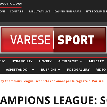
 AGOSTO 7, 2026
ONE
CONTATTI
RISULTATI LIVE
CASINO NON AAMS
SITI SCOMMES
VareseSport
 FC
UYBA VOLLEY
HOCKEY
ALTRI SPORT
MERCATO
ASPETTANDO…
RUBRICHE
FOTOGALLERY
VIDEO
ley Champions League: sconfitta con onore per le ragazze di Parisi a...
AMPIONS LEAGUE: 