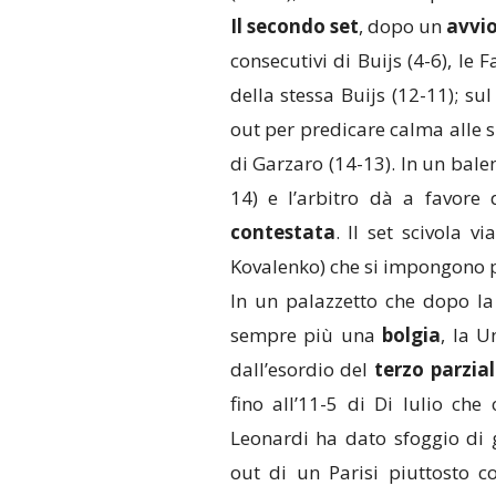
Il secondo set
, dopo un
avvio
consecutivi di Buijs (4-6), le 
della stessa Buijs (12-11); sul
out per predicare calma alle s
di Garzaro (14-13). In un balen
14) e l’arbitro dà a favore 
contestata
. Il set scivola v
Kovalenko) che si impongono 
In un palazzetto che dopo la 
sempre più una
bolgia
, la U
dall’esordio del
terzo parzia
fino all’11-5 di Di Iulio c
Leonardi ha dato sfoggio di 
out di un Parisi piuttosto c