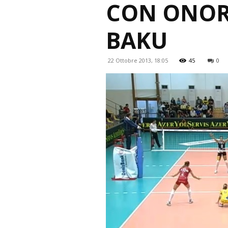
CON ONORE
BAKU
22 Ottobre 2013, 18:05
45
0