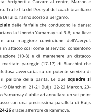
a; Arrighetti e Garzaro al centro, Marcon e
o. Tra le fila dell’Azeryol del coach brasiliano
ra Di Iulio, l’anno scorso a Bergamo.
ziale
delle farfalle che conducono le danze:
 portano la Unendo Yamamay sul 3-6; una lieve
 e una maggiore convinzione dell’Azeryol,
 in attacco così come al servizio, consentono
ituazione (10-8) e di mantenere un distacco
l meritato pareggio (17-17) di Bianchini che
ifettosa avversaria, su un potente servizio di
 il pallone della parità. Le due
squadre si
19 Bianchini, 21-21 Buijs, 22-22 Marcon, 23-
o Yamamay è abile ad annullare un set point
asso con una precisissima parallela di Buijs
24-26
grazie all’errore di Rahimova.