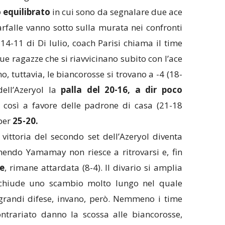
 equilibrato
in cui sono da segnalare due ace
Farfalle vanno sotto sulla murata nei confronti
 14-11 di Di Iulio, coach Parisi chiama il time
ue ragazze che si riavvicinano subito con l’ace
o, tuttavia, le biancorosse si trovano a -4 (18-
dell’Azeryol la
palla del 20-16, a dir poco
ia così a favore delle padrone di casa (21-18
per
25-20.
vittoria del secondo set dell’Azeryol diventa
nendo Yamamay non riesce a ritrovarsi e, fin
le
, rimane attardata (8-4). Il divario si amplia
he chiude uno scambio molto lungo nel quale
grandi difese, invano, però. Nemmeno i time
ontrariato danno la scossa alle biancorosse,