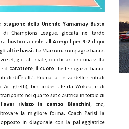
 la stagione della Unendo Yamamay Busto
a di Champions League, giocata nel tardo
ra bustocca cede all’Azeryol per 3-2 dopo
 gli
alti e bassi
che Marcon e compagne hanno
zo set, giocato male; ciò che ancora una volta
 è il
carattere, il cuore
che le ragazze hanno
i di difficoltà. Buona la prova delle centrali
r Arrighetti), ben imbeccate da Wolosz, e di
raripante nel quarto set e autrice in totale di
l’aver rivisto in campo Bianchini
, che,
itrovare la migliore forma. Coach Parisi la
i opposto in diagonale con la palleggiatrice