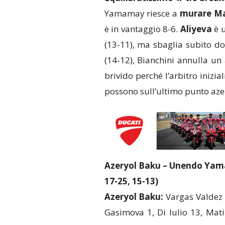
Yamamay riesce a
murare Ma
è in vantaggio 8-6.
Aliyeva
è u
(13-11), ma sbaglia subito do
(14-12), Bianchini annulla un
brivido perché l’arbitro inizi
possono sull’ultimo punto azero
Azeryol Baku – Unendo Yamam
17-25, 15-13)
Azeryol Baku:
Vargas Valdez 
Gasimova 1, Di Iulio 13, Matia