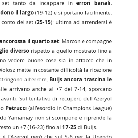
o set tanto da incappare in
errori banali
.
ndono il largo
(19-12) e si portano facilmente,
 conto dei set (
25-15
); ultima ad arrendersi è
ncorossa il quarto set
: Marcon e compagne
glio diverso
rispetto a quello mostrato fino a
o vedere buone cose sia in attacco che in
 Wolosz mette in costante difficoltà la ricezione
stringono all’errore,
Buijs ancora trascina le
alle arrivano anche al +7 del 7-14, sporcano
vanti. Sul tentativo di recupero dell’Azeryol
po
Petrucci
(all’esordio in Champions League)
endo Yamamay non si scompone e riprende la
resto un +7 (16-23) fino al
17-25
di Buijs.
: è l’Azeryol però che sul 5-6 per la Unendo