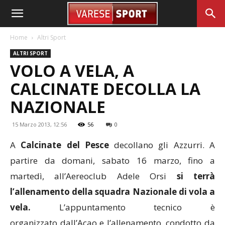
Home
Altri Sport
ALTRI SPORT
VOLO A VELA, A
CALCINATE DECOLLA LA
NAZIONALE
15 Marzo 2013, 12:56
56
0
A
Calcinate del Pesce
decollano gli Azzurri. A
partire da domani, sabato 16
marzo, fino a
martedì, all’Aereoclub Adele Orsi
si terrà
l’allenamento della
squadra Nazionale di vola a
vela.
L’appuntamento tecnico è
organizzato
dall’Acao e l’allenamento, condotto da