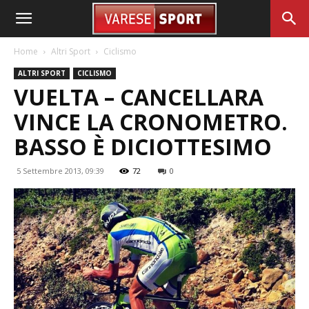
Home
Altri Sport
Ciclismo
ALTRI SPORT
CICLISMO
VUELTA – CANCELLARA
VINCE LA CRONOMETRO.
BASSO È DICIOTTESIMO
5 Settembre 2013, 09:39
72
0