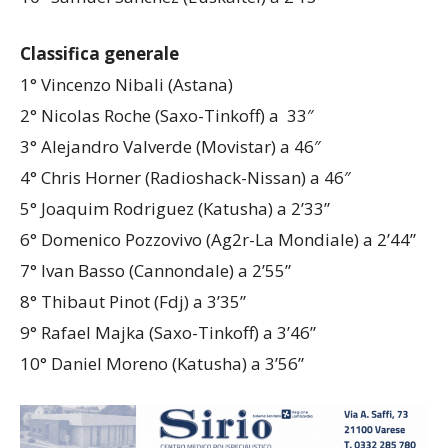
Classifica generale
1° Vincenzo Nibali (Astana)
2° Nicolas Roche (Saxo-Tinkoff) a 33″
3° Alejandro Valverde (Movistar) a 46″
4° Chris Horner (Radioshack-Nissan) a 46″
5° Joaquim Rodriguez (Katusha) a 2’33”
6° Domenico Pozzovivo (Ag2r-La Mondiale) a 2’44”
7° Ivan Basso (Cannondale) a 2’55”
8° Thibaut Pinot (Fdj) a 3’35”
9° Rafael Majka (Saxo-Tinkoff) a 3’46”
10° Daniel Moreno (Katusha) a 3’56”