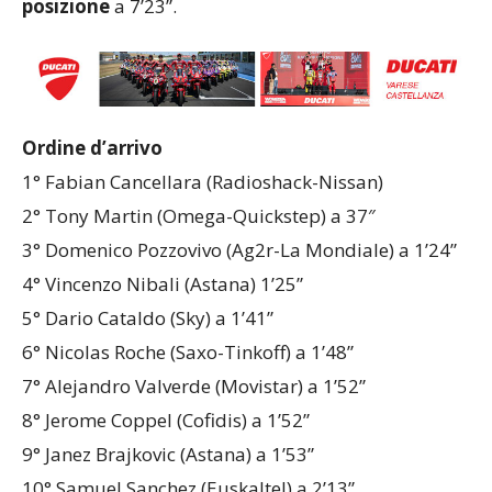
posizione
a 7’23”.
Ordine d’arrivo
1° Fabian Cancellara (Radioshack-Nissan)
2° Tony Martin (Omega-Quickstep) a 37″
3° Domenico Pozzovivo (Ag2r-La Mondiale) a 1’24”
4° Vincenzo Nibali (Astana) 1’25”
5° Dario Cataldo (Sky) a 1’41”
6° Nicolas Roche (Saxo-Tinkoff) a 1’48”
7° Alejandro Valverde (Movistar) a 1’52”
8° Jerome Coppel (Cofidis) a 1’52”
9° Janez Brajkovic (Astana) a 1’53”
10° Samuel Sanchez (Euskaltel) a 2’13”