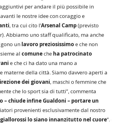
aggiuntivi per andare il più possibile in
avanti le nostre idee con coraggio e
anti
, tra cui cito l’
Arsenal Camp
(previsto
r). Abbiamo uno staff qualificato, ma anche
lgono un
lavoro preziosissimo
e che non
nsieme al
comune
che
ha patrocinato
vani
e che ci ha dato una mano a
le materne della città. Siamo davvero aperti a
rezione dei giovani
, maschi o femmine che
nte che lo sport sia di tutti”, commenta
 – chiude infine Gualdoni – portare un
iatori provenienti esclusivamente dal nostro
giallorossi lo siano innanzitutto nel cuore
”.