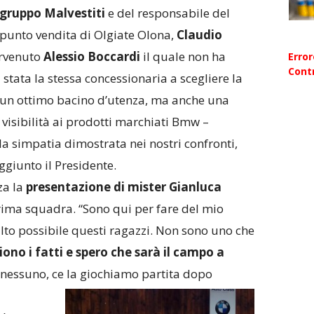
gruppo
Malvestiti
e del responsabile del
punto vendita di Olgiate Olona,
Claudio
ervenuto
Alessio Boccardi
il quale non ha
Erro
Contr
 stata la stessa concessionaria a scegliere la
 un ottimo bacino d’utenza, ma anche una
visibilità ai prodotti marchiati Bmw –
la simpatia dimostrata nei nostri confronti,
giunto il Presidente.
za la
presentazione di mister Gianluca
prima squadra. “Sono qui per fare del mio
alto possibile questi ragazzi. Non sono uno che
iono i fatti e spero che sarà il campo a
e nessuno, ce la giochiamo partita dopo