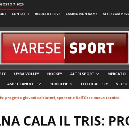
AGOSTO 7, 2026
ONE
CONTATTI
RISULTATI LIVE
CASINO NON AAMS
SITI SCOMMES
VareseSport
 FC
UYBA VOLLEY
HOCKEY
ALTRI SPORT
MERCATO
ASPETTANDO…
RUBRICHE
FOTOGALLERY
VIDEO
ris: progetto giovani calciatori, sponsor e Dall’Orso nuovo tecnico
NA CALA IL TRIS: P