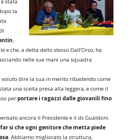
è stata
dopo la
uta
di
entin
,
le e che, a detta dello stesso Dall’Orso, ha
 lasciando nelle sue mani una squadra
 voluto dire la sua in merito ribadendo come
tata una scelta presa alla leggera, e come il
sso per
portare i ragazzi dalle giovanili fino
pensato ancora il Presidente e il ds Gualdoni.
ar si che ogni genitore che metta piede
casa
. Abbiamo migliorato la struttura,