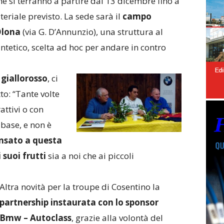
che si terranno a partire dal 13 dicembre fino a
teriale previsto. La sede sarà il
campo
Olona
(via G. D’Annunzio), una struttura al
ntetico, scelta ad hoc per andare in contro
giallorosso
, ci
o: “Tante volte
attivi o con
 base, e non è
sato a questa
 suoi frutti
sia a noi che ai piccoli
Altra novità per la troupe di Cosentino la
partnership instaurata con lo sponsor
Bmw – Autoclass
, grazie alla volontà del