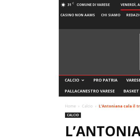
C
31
VENERDÌ, 
COMUNE DI VARESE
CASINO NON AAMS
CHI SIAMO
REDAZI
CALCIO
PRO PATRIA
VARESE
PALLACANESTRO VARESE
BASKET
Home
Calcio
L’Antoniana cala il t
CALCIO
L’ANTONIA