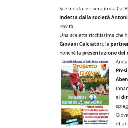
Si è tenuta ieri sera in via Ca’
indetta dalla società Anton
novità.
Una scaletta ricchissima che ha
Giovani Calciatori
, la
partne
nonché la
presentazione del 
Andan
Pres
Aben
innan
al
di
spieg
Giova
di un