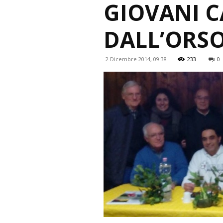
GIOVANI C
DALL’ORS
2 Dicembre 2014, 09:38
233
0