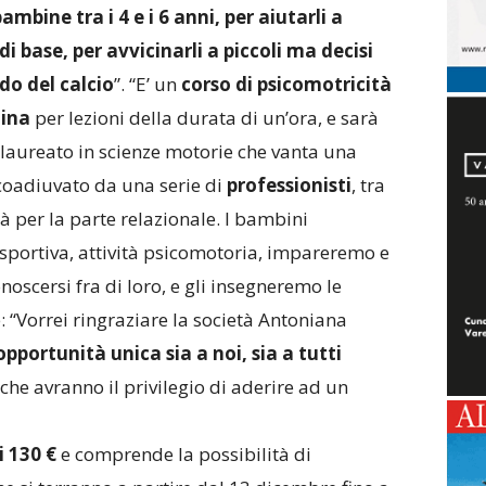
bambine tra i 4 e i 6 anni, per aiutarli a
i base, per avvicinarli a piccoli ma decisi
ndo del calcio
”. “E’ un
corso di psicomotricità
ina
per lezioni della durata di un’ora, e sarà
laureato in scienze motorie che vanta una
 coadiuvato da una serie di
professionisti
, tra
à per la parte relazionale. I bambini
 sportiva, attività psicomotoria, impareremo e
oscersi fra di loro, e gli insegneremo le
: “Vorrei ringraziare la società Antoniana
opportunità unica sia a noi, sia a tutti
che avranno il privilegio di aderire ad un
 130 €
e comprende la possibilità di