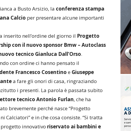
 Bianca a Busto Arsizio, la
conferenza stampa
iana Calcio
per presentare alcune importanti
 inserito nell’ordine del giorno il
Progetto
rship con il nuovo sponsor Bmw – Autoclass
nuovo tecnico Gianluca Dall’Orso
.
do con ordine ci hanno pensato il
idente
Francesco
Cosentino
e
Giuseppe
ante
a fare gli onori di casa, ringraziando
zitutto i presenti. La parola è passata subito
rettore tecnico Antonio Furlan
, che ha
ato brevemente perché nasce “Progetto
ni Calciatori” e in che cosa consiste. “Si tratta
 progetto innovativo
riservato ai bambini e