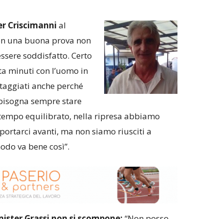
r Criscimanni
al
con una buona prova non
essere soddisfatto. Certo
a minuti con l’uomo in
taggiati anche perché
 bisogna sempre stare
tempo equilibrato, nella ripresa abbiamo
portarci avanti, ma non siamo riusciti a
modo va bene così”.
ister Grassi non si scompone:
“Non posso