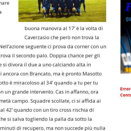
nare
a
buona manovra al 17’ è la volta di
Caverzasio che però non trova la
 Nell’azione seguente ci prova da corner con un
rova il secondo palo. Doppia chance per gli
 si divora il due a uno calciando alta in
oi ancora con Brancato, ma è pronto Masotto
otto è miracoloso al 34’ quando a tu per tu
Erro
on un grande intervento. Cas in affanno, ora
Contr
metà campo. Squadre scollate, ci si affida ai
al 42’ quando con un tiro cross rischia di
he si salva togliendo la palla da sotto la
e minuti di recupero, ma non succede più nulla