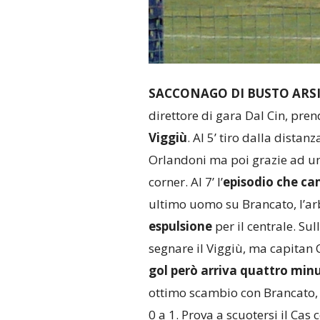
SACCONAGO DI BUSTO ARS
direttore di gara Dal Cin, prend
Viggiù
. Al 5’ tiro dalla dista
Orlandoni ma poi grazie ad un 
corner. Al 7’ l’
episodio che ca
ultimo uomo su Brancato, l’ar
espulsione
per il centrale. S
segnare il Viggiù, ma capitan 
gol però arriva quattro minu
ottimo scambio con Brancato, d
0 a 1. Prova a scuotersi il Cas