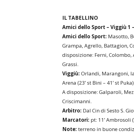
IL TABELLINO
Amici dello Sport – Viggiù 1 – 
Amici dello Sport:
Masotto, Bor
Grampa, Agrello, Battagion, Col
disposizione: Ferni, Colombo, 
Grassi.
Viggiù:
Orlandi, Marangoni, Iac
Arena (23’ st Bini – 41’ st Puk
A disposizione: Galparoli, Mezz
Criscimanni.
Arbitro:
Dal Cin di Sesto S. Gio
Marcatori:
pt: 11’ Ambrosoli (V
Note:
terreno in buone condizio