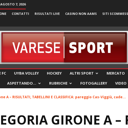
 AGOSTO 7, 2026
ONE
CONTATTI
RISULTATI LIVE
CASINO NON AAMS
SITI SCOMMES
VareseSport
 FC
UYBA VOLLEY
HOCKEY
ALTRI SPORT
MERCATO
ASPETTANDO…
RUBRICHE
FOTOGALLERY
VIDEO
ne A – RISULTATI, TABELLINI E CLASSIFICA: pareggio Cas-Viggiù, cade...
EGORIA GIRONE A – 