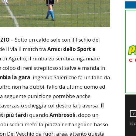
IZIO
– Sotto un caldo sole con il fischio del
e il via il match tra
Amici dello Sport e
nza di Agrello, il rimbalzo sembra ingannare
colpo di reni strepitoso si salva e manda in
mbia la gara
: ingenuo Saleri che fa un fallo da
bitro non ha dubbi, fallo da ultimo uomo ed
ulla seguente punizione potrebbe anche
Caverzasio scheggia col destro la traversa.
Il
ti più tardi
quando
Ambrosoli
, dopo un
ai sedici metri la piazza nell’angolino basso.
 con Del Vecchio da fuori area, attento questa