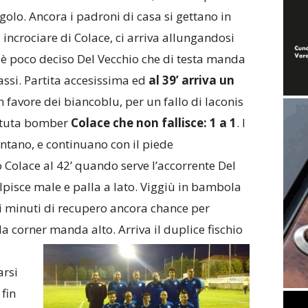
olo. Ancora i padroni di casa si gettano in
d incrociare di Colace, ci arriva allungandosi
 è poco deciso Del Vecchio che di testa manda
ssi. Partita accesissima ed
al 39’ arriva un
 favore dei biancoblu, per un fallo di Iaconis
attuta bomber
Colace che non fallisce: 1 a 1
. I
ntano, e continuano con il piede
o Colace al 42’ quando serve l’accorrente Del
lpisce male e palla a lato. Viggiù in bambola
i minuti di recupero ancora chance per
 da corner manda alto. Arriva il duplice fischio
arsi
 fin