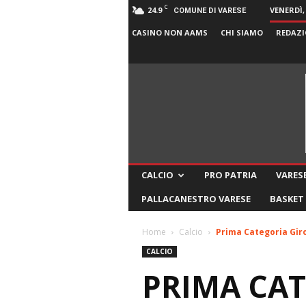
C
24.9
VENERDÌ,
COMUNE DI VARESE
CASINO NON AAMS
CHI SIAMO
REDAZI
CALCIO
PRO PATRIA
VARESE
PALLACANESTRO VARESE
BASKET
Home
Calcio
Prima Categoria Giro
CALCIO
PRIMA CAT