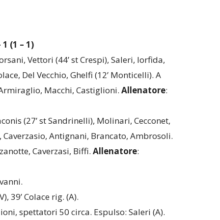
1 (1 – 1)
sani, Vettori (44’ st Crespi), Saleri, Iorfida,
ace, Del Vecchio, Ghelfi (12’ Monticelli). A
Armiraglio, Macchi, Castiglioni.
Allenatore
:
onis (27’ st Sandrinelli), Molinari, Cecconet,
a), Caverzasio, Antignani, Brancato, Ambrosoli.
anotte, Caverzasi, Biffi.
Allenatore
:
vanni.
), 39’ Colace rig. (A).
ni, spettatori 50 circa. Espulso: Saleri (A).