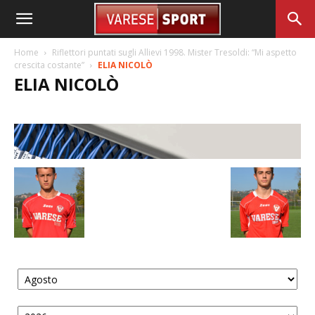
Home
Riflettori puntati sugli Allievi 1998. Mister Tresoldi: “Mi aspetto
crescita costante”
ELIA NICOLÒ
ELIA NICOLÒ