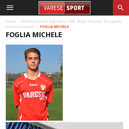
Home
Riflettori puntati sugli Allievi 1998. Mister Tresoldi: “Mi aspetto
crescita costante”
FOGLIA MICHELE
FOGLIA MICHELE