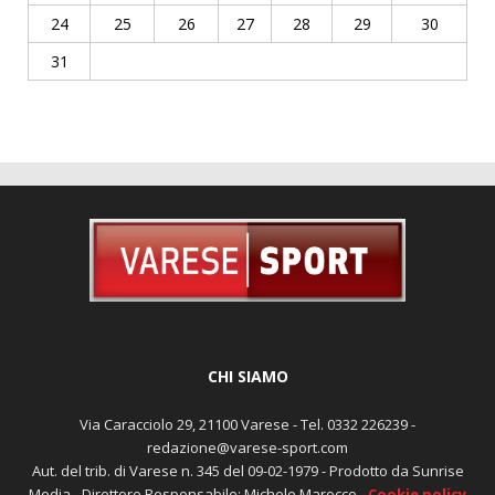
24
25
26
27
28
29
30
31
CHI SIAMO
Via Caracciolo 29, 21100 Varese - Tel. 0332 226239 -
redazione@varese-sport.com
Aut. del trib. di Varese n. 345 del 09-02-1979 - Prodotto da Sunrise
Media - Direttore Responsabile: Michele Marocco -
Cookie policy