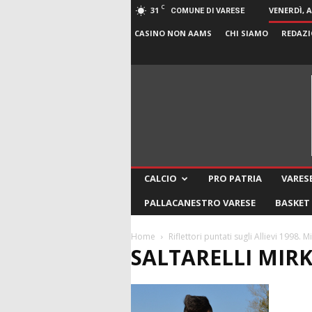
C
31
VENERDÌ, 
COMUNE DI VARESE
CASINO NON AAMS
CHI SIAMO
REDAZI
CALCIO
PRO PATRIA
VARESE
PALLACANESTRO VARESE
BASKET
Home
Riflettori puntati sugli Allievi 1998. 
SALTARELLI MIR