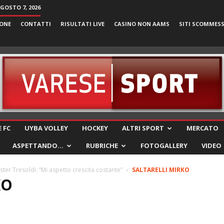
AGOSTO 7, 2026
ONE
CONTATTI
RISULTATI LIVE
CASINO NON AAMS
SITI SCOMMES
VareseSport
 FC
UYBA VOLLEY
HOCKEY
ALTRI SPORT
MERCATO
ASPETTANDO…
RUBRICHE
FOTOGALLERY
VIDEO
Mister Tresoldi: “Mi aspetto crescita costante”
SALTARELLI MIRKO
KO