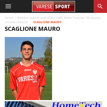
Home
Riflettori puntati sugli Allievi 1998. Mister Tresoldi: “Mi aspetto
crescita costante”
SCAGLIONE MAURO
SCAGLIONE MAURO