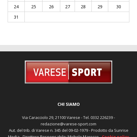
24
25
26
27
28
29
30
31
CHI SIAMO
Via Caracciolo 29, 21100 Varese - Tel. 0332 226239 -
redazione@varese-sport.com
Aut. del trib. di Varese n. 345 del 09-02-1979 - Prodotto da Sunrise
Media - Direttore Responsabile: Michele Marocco -
Cookie policy