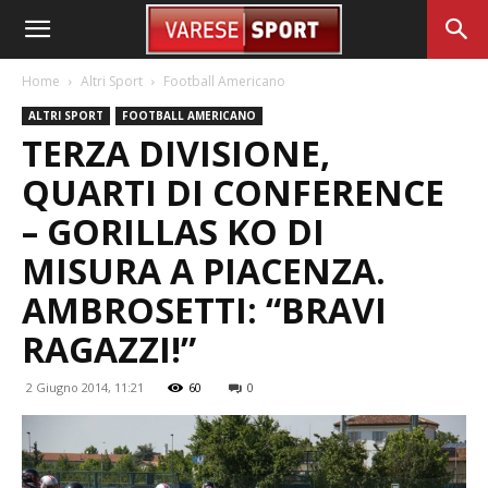
Home
Altri Sport
Football Americano
ALTRI SPORT
FOOTBALL AMERICANO
TERZA DIVISIONE,
QUARTI DI CONFERENCE
– GORILLAS KO DI
MISURA A PIACENZA.
AMBROSETTI: “BRAVI
RAGAZZI!”
2 Giugno 2014, 11:21
60
0