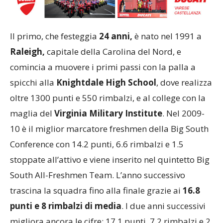
Il primo, che festeggia
24 anni,
è nato nel 1991 a
Raleigh,
capitale della Carolina del Nord, e
comincia a muovere i primi passi con la palla a
spicchi alla
Knightdale High School
, dove realizza
oltre 1300 punti e 550 rimbalzi, e al college con la
maglia del
Virginia Military Institute
. Nel 2009-
10 è il miglior marcatore freshmen della Big South
Conference con 14.2 punti, 6.6 rimbalzi e 1.5
stoppate all’attivo e viene inserito nel quintetto Big
South All-Freshmen Team. L’anno successivo
trascina la squadra fino alla finale grazie ai
16.8
punti e 8 rimbalzi di media
. I due anni successivi
migliora ancora le cifre: 17.1 punti, 7.2 rimbalzi e 2