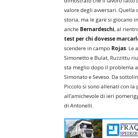
dimostrato che il lavoro fatto c
valore degli avversari. Quella
storia, ma le gare si giocano 
anche
Bernardeschi
, al rient
test per chi dovesse marcarl
scendere in campo
Rojas
. Le 
Simonetto e Bulat, Ruzzittu ri
sta meglio dopo il problema al
Simonato e Seveso. Da sottolin
Piccolo si sono allenati con 
all’amichevole di ieri pomerig
di Antonelli.