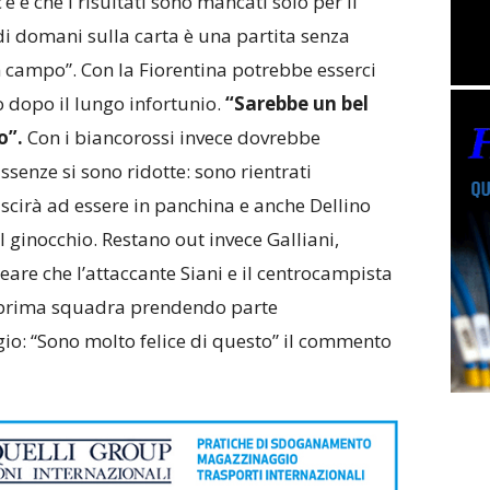
’è e che i risultati sono mancati solo per il
 di domani sulla carta è una partita senza
in campo”. Con la Fiorentina potrebbe esserci
ro dopo il lungo infortunio.
“Sarebbe un bel
o”.
Con i biancorossi invece dovrebbe
assenze si sono ridotte: sono rientrati
uscirà ad essere in panchina e anche Dellino
 ginocchio. Restano out invece Galliani,
eare che l’attaccante Siani e il centrocampista
la prima squadra prendendo parte
gio: “Sono molto felice di questo” il commento