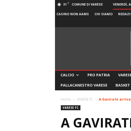
C
31
VENERDÌ, 
COMUNE DI VARESE
CASINO NON AAMS
CHI SIAMO
REDAZI
CALCIO
PRO PATRIA
VARESE
PALLACANESTRO VARESE
BASKET
Home
VARESE FC
A Gavirate arriva
VARESE FC
A GAVIRAT