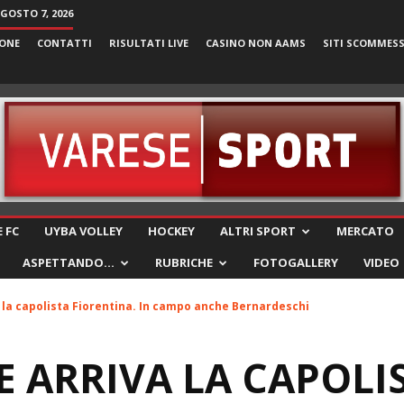
AGOSTO 7, 2026
ONE
CONTATTI
RISULTATI LIVE
CASINO NON AAMS
SITI SCOMMES
VareseSport
 FC
UYBA VOLLEY
HOCKEY
ALTRI SPORT
MERCATO
ASPETTANDO…
RUBRICHE
FOTOGALLERY
VIDEO
 la capolista Fiorentina. In campo anche Bernardeschi
E ARRIVA LA CAPOLI