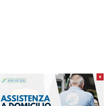
X
ICI