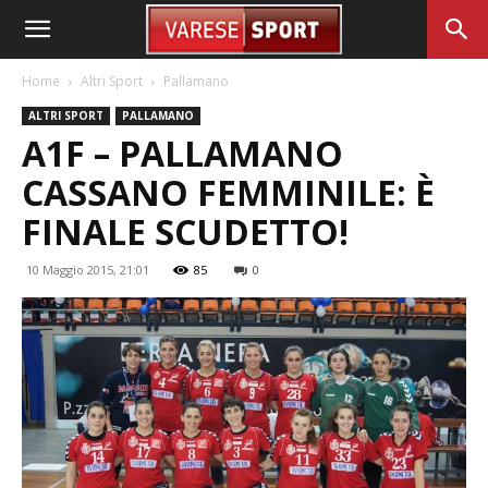
Home
Altri Sport
Pallamano
ALTRI SPORT
PALLAMANO
A1F – PALLAMANO
CASSANO FEMMINILE: È
FINALE SCUDETTO!
10 Maggio 2015, 21:01
85
0