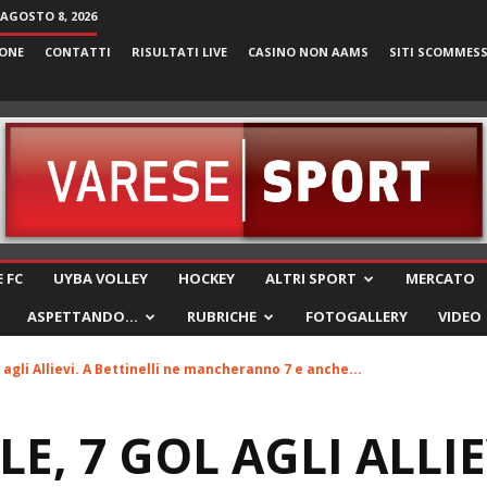
AGOSTO 8, 2026
ONE
CONTATTI
RISULTATI LIVE
CASINO NON AAMS
SITI SCOMMES
VareseSport
 FC
UYBA VOLLEY
HOCKEY
ALTRI SPORT
MERCATO
ASPETTANDO…
RUBRICHE
FOTOGALLERY
VIDEO
 agli Allievi. A Bettinelli ne mancheranno 7 e anche...
, 7 GOL AGLI ALLIE