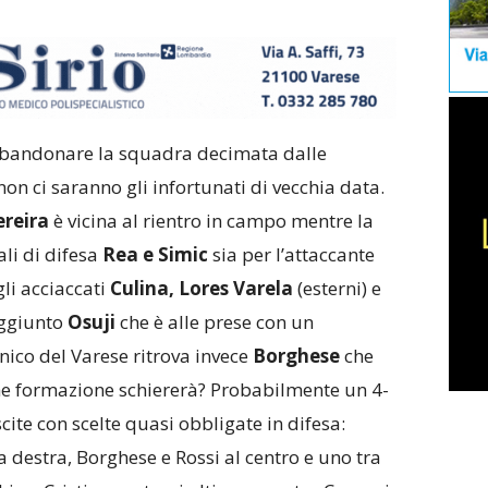
bbandonare la squadra decimata dalle
non ci saranno gli infortunati di vecchia data.
reira
è vicina al rientro in campo mentre la
ali di difesa
Rea e Simic
sia per l’attaccante
gli acciaccati
Culina, Lores Varela
(esterni) e
aggiunto
Osuji
che è alle prese con un
nico del Varese ritrova invece
Borghese
che
Che formazione schiererà? Probabilmente un 4-
scite con scelte quasi obbligate in difesa:
 a destra, Borghese e Rossi al centro e uno tra