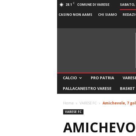
C
28.1
SABATO, 
COMUNE DI VARESE
CASINO NON AAMS
CHI SIAMO
REDAZI
CALCIO
PRO PATRIA
VARESE
PALLACANESTRO VARESE
BASKET
Home
VARESE FC
Amichevole, 7 gol
VARESE FC
AMICHEVOLE