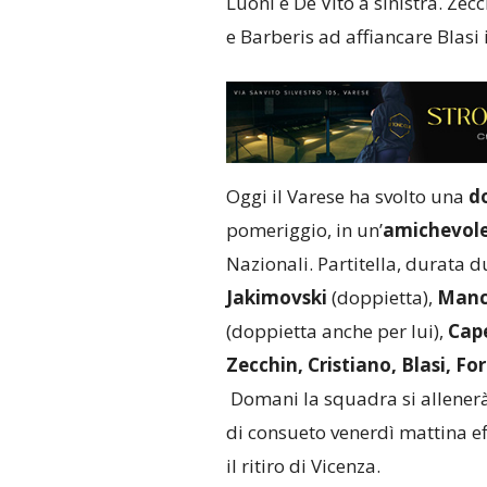
Luoni e De Vito a sinistra. Zecc
e Barberis ad affiancare Blasi
Oggi il Varese ha svolto una
d
pomeriggio, in un’
amichevol
Nazionali. Partitella, durata d
Jakimovski
(doppietta),
Manc
(doppietta anche per lui),
Cap
Zecchin, Cristiano, Blasi, Fo
Domani la squadra si allenerà
di consueto venerdì mattina eff
il ritiro di Vicenza.