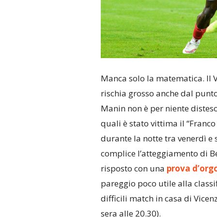
Manca solo la matematica. Il V
rischia grosso anche dal punto d
Manin non è per niente disteso
quali è stato vittima il “Franc
durante la notte tra venerdì e s
complice l’atteggiamento di Be
risposto con una
prova d’orgo
pareggio poco utile alla class
difficili match in casa di Vicen
sera alle 20.30).