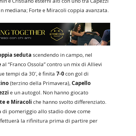
hin e Cristiano esterni alti con uno tra Capezzi
 in mediana; Forte e Miracoli coppia avanzata.
oppia seduta
scendendo in campo, nel
e
al “Franco Ossola” contro un mix di Allievi
ue tempi da 30′, è finita
7-0
con gol di
ino
(terzino della Primavera),
Capello
ezzi
e un autogol. Non hanno giocato
rte e Miracoli
che hanno svolto differenziato.
 di pomeriggio allo stadio dove come
ettuerà la rifinitura prima di partire per