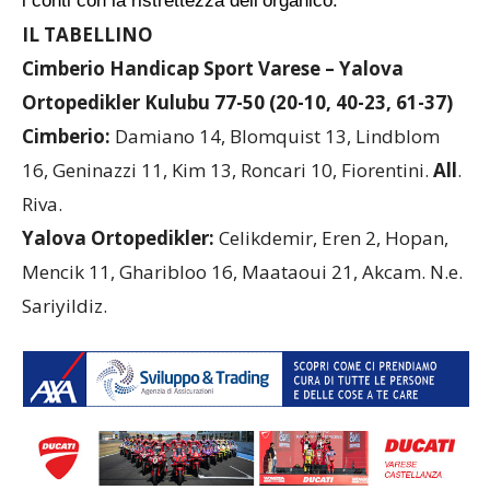
i conti con la ristrettezza dell’organico.
IL TABELLINO
Cimberio Handicap Sport Varese – Yalova
Ortopedikler Kulubu 77-50 (20-10, 40-23, 61-37)
Cimberio:
Damiano 14, Blomquist 13, Lindblom
16, Geninazzi 11, Kim 13, Roncari 10, Fiorentini.
All
.
Riva.
Yalova Ortopedikler:
Celikdemir, Eren 2, Hopan,
Mencik 11, Gharibloo 16, Maataoui 21, Akcam. N.e.
Sariyildiz.