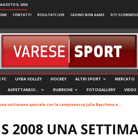
AGOSTO 8, 2026
ONE
CONTATTI
RISULTATI LIVE
CASINO NON AAMS
SITI SCOMMES
VareseSport
 FC
UYBA VOLLEY
HOCKEY
ALTRI SPORT
MERCATO
ASPETTANDO…
RUBRICHE
FOTOGALLERY
VIDEO
una settimana speciale con la campionessa Julia Baycheva e...
IS 2008 UNA SETTIM