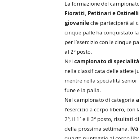
La formazione del campionato
Fioratti, Pettinari e Ostinel
giovanile
che parteciperà al c
cinque palle ha conquistato l
per l’esercizio con le cinque p
al 2º posto.
Nel
campionato di specialit
nella classificata delle atlete ju
mentre nella specialità senior
fune e la palla.
Nel campionato di categoria
a
l’esercizio a corpo libero, con l
2º, il 1º e il 3º posto, risulta
della prossima settimana.
Iva
quarto punteggio al corpo lib