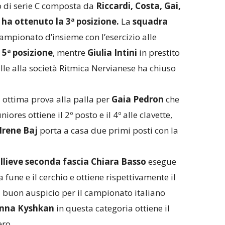
 di serie C composta da
Riccardi, Costa, Gai,
li ha ottenuto la
3ª posizione
.
La
squadra
ampionato d’insieme con l’esercizio alle
a
5ª posizione
, mentre
Giulia Intini
in prestito
alle alla società Ritmica Nervianese ha chiuso
à
ottima prova alla palla per
Gaia Pedron
che
niores ottiene il 2º posto e il 4º alle clavette,
Irene Baj
porta a casa due primi posti con la
llieve seconda fascia Chiara Basso
esegue
a fune e il cerchio e ottiene rispettivamente il
ti di buon auspicio per il campionato italiano
nna Kyshkan
in questa categoria ottiene il
ero.