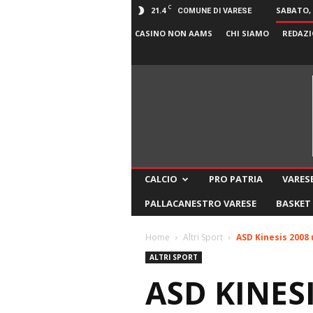
C
21.4
SABATO, 
COMUNE DI VARESE
CASINO NON AAMS
CHI SIAMO
REDAZI
CALCIO
PRO PATRIA
VARESE
PALLACANESTRO VARESE
BASKET
Home
Altri Sport
ASD Kinesis 2008 
ALTRI SPORT
ASD KINES