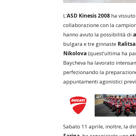
L’
ASD Kinesis 2008
ha vissuto
collaborazione con la campio
hanno avuto la possibilità di
a
bulgara e tre ginnaste
Ralits
Nikolova
(quest’ultima ha par
Baycheva ha lavorato intensame
perfezionando la preparazione 
appuntamenti agonistici previs
Sabato 11 aprile, inoltre, la di
Farina
, ha organizzato uno
st