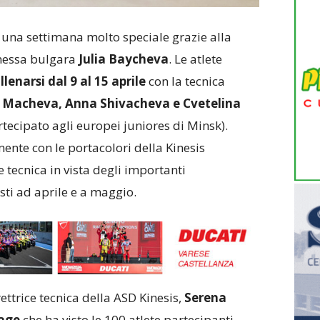
 una settimana molto speciale grazie alla
nessa bulgara
Julia Baycheva
. Le atlete
llenarsi dal 9 al 15 aprile
con la tecnica
a Macheva, Anna Shivacheva e Cvetelina
tecipato agli europei juniores di Minsk).
nte con le portacolori della Kinesis
tecnica in vista degli importanti
ti ad aprile e a maggio.
rettrice tecnica della ASD Kinesis,
Serena
age
che ha visto le 100 atlete partecipanti