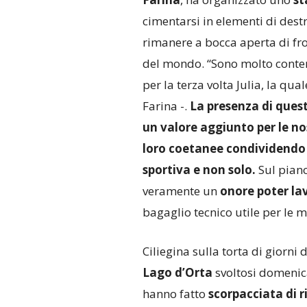
cimentarsi in elementi di destre
rimanere a bocca aperta di fro
del mondo. “Sono molto content
per la terza volta Julia, la qu
Farina -.
La presenza di ques
un valore aggiunto per le n
loro coetanee condividendo 
sportiva e non solo.
Sul piano
veramente un
onore poter lav
bagaglio tecnico utile per le m
Ciliegina sulla torta di giorni
Lago d’Orta
svoltosi domenica
hanno fatto
scorpacciata di r