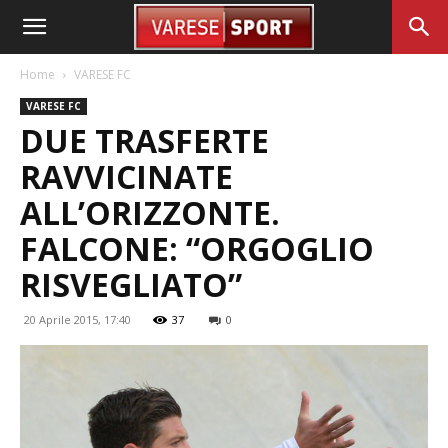
Home
VARESE FC
VARESE FC
DUE TRASFERTE
RAVVICINATE
ALL’ORIZZONTE.
FALCONE: “ORGOGLIO
RISVEGLIATO”
20 Aprile 2015, 17:40
37
0