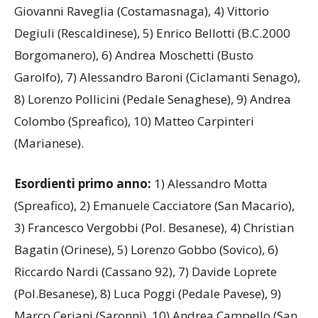
Giovanni Raveglia (Costamasnaga), 4) Vittorio
Degiuli (Rescaldinese), 5) Enrico Bellotti (B.C.2000
Borgomanero), 6) Andrea Moschetti (Busto
Garolfo), 7) Alessandro Baroni (Ciclamanti Senago),
8) Lorenzo Pollicini (Pedale Senaghese), 9) Andrea
Colombo (Spreafico), 10) Matteo Carpinteri
(Marianese).
Esordienti primo anno:
1) Alessandro Motta
(Spreafico), 2) Emanuele Cacciatore (San Macario),
3) Francesco Vergobbi (Pol. Besanese), 4) Christian
Bagatin (Orinese), 5) Lorenzo Gobbo (Sovico), 6)
Riccardo Nardi (Cassano 92), 7) Davide Loprete
(Pol.Besanese), 8) Luca Poggi (Pedale Pavese), 9)
Marco Ceriani (Saronni), 10) Andrea Campello (San