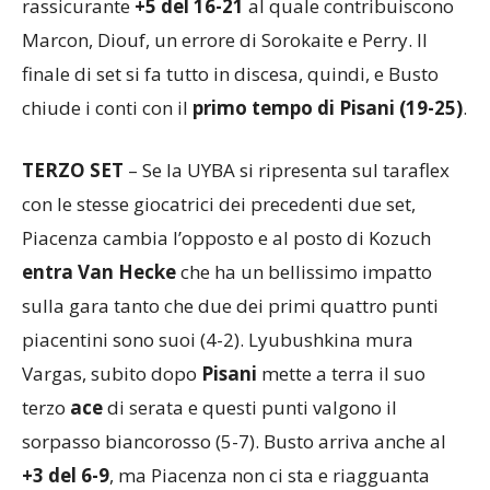
Marcon, Diouf, un errore di Sorokaite e Perry. Il
finale di set si fa tutto in discesa, quindi, e Busto
chiude i conti con il
primo tempo di Pisani (19-25)
.
TERZO SET
– Se la UYBA si ripresenta sul taraflex
con le stesse giocatrici dei precedenti due set,
Piacenza cambia l’opposto e al posto di Kozuch
entra Van Hecke
che ha un bellissimo impatto
sulla gara tanto che due dei primi quattro punti
piacentini sono suoi (4-2). Lyubushkina mura
Vargas, subito dopo
Pisani
mette a terra il suo
terzo
ace
di serata e questi punti valgono il
sorpasso biancorosso (5-7). Busto arriva anche al
+3 del 6-9
, ma Piacenza non ci sta e riagguanta
prima la parità del 9-9 (errore in pipe di Diouf) e