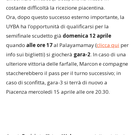
costante difficoltà la ricezione piacentina.
Ora, dopo questo successo esterno importante, la
UYBA ha l’opportunità di qualificarsi per la
semifinale scudetto già
domenica 12 aprile
quando
alle ore 17
al Palayamamay (
clicca qui
per
info sui biglietti) si giocherà
gara-2
. In caso di una
ulteriore vittoria delle farfalle, Marcon e compagne
staccherebbero il pass per il turno successivo; in
caso di sconfitta, gara-3 si terrà di nuovo a
Piacenza mercoledì 15 aprile alle ore 20.30.
Coach
Parisi
si affida a
Wolosz
, una delle migliori