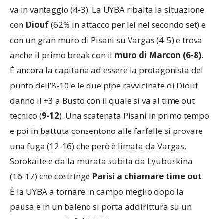
va in vantaggio (4-3). La UYBA ribalta la situazione
con
Diouf
(62% in attacco per lei nel secondo set) e
con un gran muro di Pisani su Vargas (4-5) e trova
anche il primo break con il
muro di Marcon (6-8)
.
È ancora la capitana ad essere la protagonista del
punto dell’8-10 e le due pipe ravvicinate di Diouf
danno il +3 a Busto con il quale si va al time out
tecnico (
9-12
). Una scatenata Pisani in primo tempo
e poi in battuta consentono alle farfalle si provare
una fuga (12-16) che però è limata da Vargas,
Sorokaite e dalla murata subita da Lyubuskina
(16-17) che costringe
Parisi a chiamare time out
.
È la UYBA a tornare in campo meglio dopo la
pausa e in un baleno si porta addirittura su un
rassicurante
+5 del 16-21
al quale contribuiscono