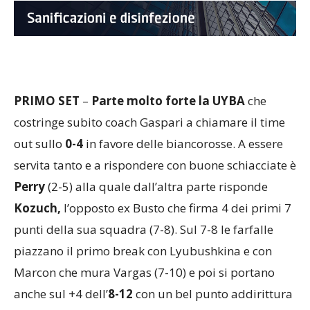
PRIMO SET
–
Parte molto forte la UYBA
che
costringe subito coach Gaspari a chiamare il time
out sullo
0-4
in favore delle biancorosse. A essere
servita tanto e a rispondere con buone schiacciate è
Perry
(2-5) alla quale dall’altra parte risponde
Kozuch,
l’opposto ex Busto che firma 4 dei primi 7
punti della sua squadra (7-8). Sul 7-8 le farfalle
piazzano il primo break con Lyubushkina e con
Marcon che mura Vargas (7-10) e poi si portano
anche sul +4 dell’
8-12
con un bel punto addirittura
di sinistro di
Marcon
e con una murata a uno di