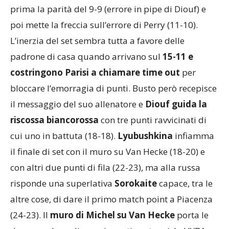
poi mette la freccia sull’errore di Perry (11-10).
L’inerzia del set sembra tutta a favore delle
padrone di casa quando arrivano sul
15-11 e
costringono Parisi a chiamare time out
per
bloccare l’emorragia di punti. Busto però recepisce
il messaggio del suo allenatore e
Diouf guida la
riscossa biancorossa
con tre punti ravvicinati di
cui uno in battuta (18-18).
Lyubushkina
infiamma
il finale di set con il muro su Van Hecke (18-20) e
con altri due punti di fila (22-23), ma alla russa
risponde una superlativa
Sorokaite
capace, tra le
altre cose, di dare il primo match point a Piacenza
(24-23). Il
muro di Michel su Van Hecke
porta le
due squadre agli emozionanti vantaggi: la UYBA