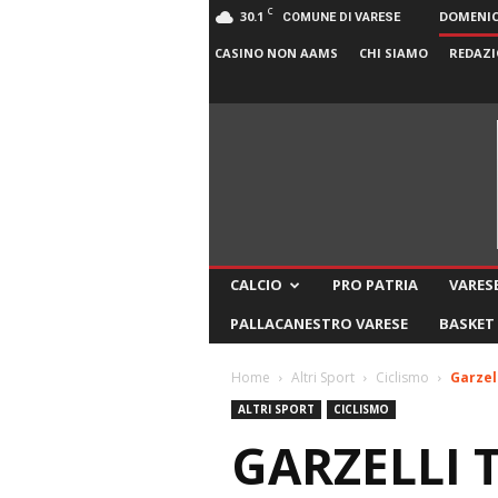
C
30.1
DOMENICA
COMUNE DI VARESE
CASINO NON AAMS
CHI SIAMO
REDAZI
CALCIO
PRO PATRIA
VARESE
PALLACANESTRO VARESE
BASKET
Home
Altri Sport
Ciclismo
Garzell
ALTRI SPORT
CICLISMO
GARZELLI 