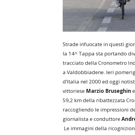
Strade infuocate in questi gior
la 14^ Tappa sta portando dive
tracciato della Cronometro Indi
a Valdobbiadene. Ieri pomeri
d’Italia nel 2000 ed oggi noti
vittoriese
Marzio Bruseghin
e
59,2 km della ribattezzata Cro
raccogliendo le impressioni dei 
giornalista e conduttore
Andr
Le immagini della ricognizion