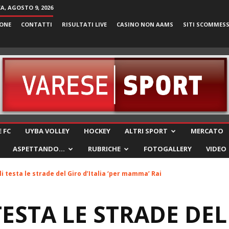
, AGOSTO 9, 2026
ONE
CONTATTI
RISULTATI LIVE
CASINO NON AAMS
SITI SCOMMES
VareseSport
 FC
UYBA VOLLEY
HOCKEY
ALTRI SPORT
MERCATO
ASPETTANDO…
RUBRICHE
FOTOGALLERY
VIDEO
i testa le strade del Giro d’Italia ‘per mamma’ Rai
TESTA LE STRADE DEL