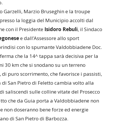
.
no Garzelli, Marzio Bruseghin e la troupe
presso la loggia del Municipio accolti dal
 con il Presidente
Isidoro Rebuli
, il Sindaco
egonese
e dall’Assessore allo sport
 brindisi con lo spumante Valdobbiadene Doc.
erma che la 14^ tappa sarà decisiva per la
imi 30 km che si snodano su un terreno
di puro scorrimento, che favorisce i passisti,
di San Pietro di Feletto cambia volto alla
i saliscendi sulle colline vitate del Prosecco
tratto che da Guia porta a Valdobbiadene non
 se non doseranno bene forze ed energie
ano di San Pietro di Barbozza.