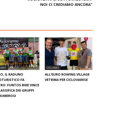
NOI CI CREDIAMO ANCORA”
ISMO
CICLISMO
O, IL RADUNO
ALL’EURO ROWING VILLAGE
OTURISTICO FA
VETRINA PER CICLOVARESE
RO: FUNTOS BIKE VINCE
LASSIFICA DEI GRUPPI
NUMEROSI