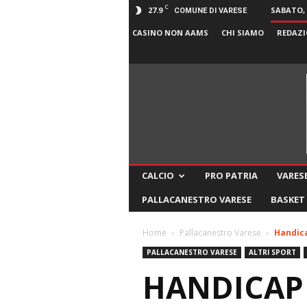
C
27.9
SABATO, 
COMUNE DI VARESE
CASINO NON AAMS
CHI SIAMO
REDAZI
CALCIO
PRO PATRIA
VARESE
PALLACANESTRO VARESE
BASKET
Home
Pallacanestro Varese
Handica
PALLACANESTRO VARESE
ALTRI SPORT
HANDICAP 