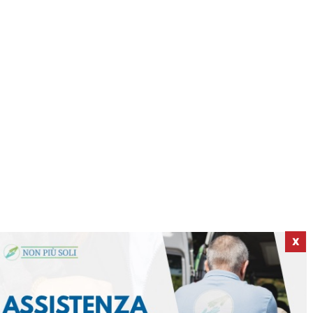
X
ICI