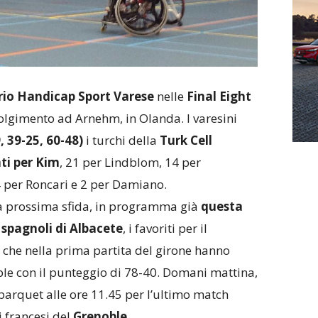
io Handicap Sport Varese
nelle
Final Eight
olgimento ad Arnehm, in Olanda. I varesini
, 39-25, 60-48)
i turchi della
Turk Cell
ti per Kim
, 21 per Lindblom, 14 per
4 per Roncari e 2 per Damiano.
la prossima sfida, in programma già
questa
i spagnoli di Albacete
, i favoriti per il
e che nella prima partita del girone hanno
ble con il punteggio di 78-40. Domani mattina,
parquet alle ore 11.45 per l’ultimo match
i francesi del
Grenoble.