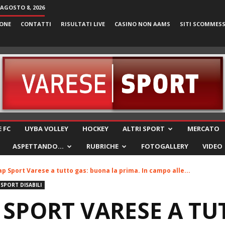
AGOSTO 8, 2026
ONE
CONTATTI
RISULTATI LIVE
CASINO NON AAMS
SITI SCOMMES
VareseSport
 FC
UYBA VOLLEY
HOCKEY
ALTRI SPORT
MERCATO
ASPETTANDO…
RUBRICHE
FOTOGALLERY
VIDEO
p Sport Varese a tutto gas: buona la prima. In campo alle...
SPORT DISABILI
SPORT VARESE A TU