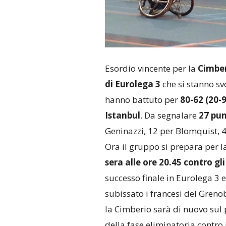
Esordio vincente per la
Cimber
di Eurolega 3
che si stanno sv
hanno battuto per
80-62 (20-9
Istanbul
. Da segnalare
27 pun
Geninazzi, 12 per Blomquist, 
Ora il gruppo si prepara per 
sera alle ore 20.45 contro gl
successo finale in Eurolega 3 
subissato i francesi del Greno
la Cimberio sarà di nuovo sul 
della fase eliminatoria contro 