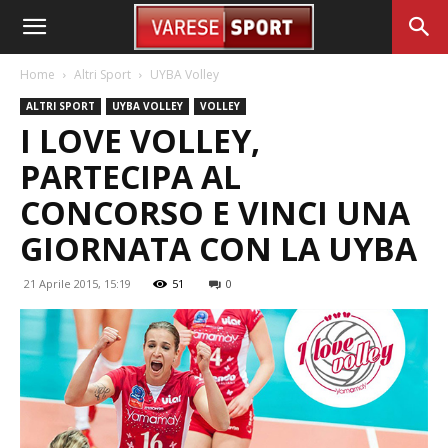
Home
Altri Sport
UYBA Volley
ALTRI SPORT
UYBA VOLLEY
VOLLEY
I LOVE VOLLEY,
PARTECIPA AL
CONCORSO E VINCI UNA
GIORNATA CON LA UYBA
21 Aprile 2015, 15:19
51
0