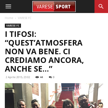
Home
VARESE FC
VARESE FC
I TIFOSI:
“QUEST’ATMOSFERA
NON VA BENE. CI
CREDIAMO ANCORA,
ANCHE SE…”
2 Aprile 2015, 23:02
44
0