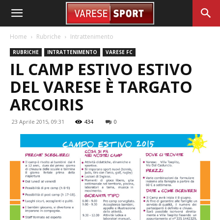
Home
Rubriche
Intrattenimento
RUBRICHE
INTRATTENIMENTO
VARESE FC
IL CAMP ESTIVO ESTIVO
DEL VARESE È TARGATO
ARCOIRIS
23 Aprile 2015, 09:31
434
0