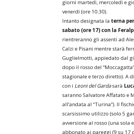
giorni martedì, mercoledì e gi
venerdì (ore 10.30).
Intanto designata la
terna per
sabato (ore 17) con la Feralp
rientreranno gli assenti ad Ale
Calzi e Pisani mentre starà fe
Guglielmotti, appiedato dal g
dopo il rosso del “Moccagatta
stagionale e terzo diretto). A d
con i
Leoni
del
Garda
sarà
Luc
saranno Salvatore Affatato e
all’andata al “Turina”). Il fis
scarsissimo utilizzo (solo 5 gar
avversione al rosso (una sola
abbonato ai pareggi (9 su 17 p