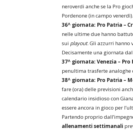
neroverdi anche se la Pro gioc
Pordenone (in campo venerdì)
36^ giornata:
Pro Patria – 
nelle ultime due hanno battut
sui
playout
. Gli azzurri hanno 
Decisamente una giornata dal
37^ giornata:
Venezia – Pro 
penultima trasferte analoghe 
38^ giornata:
Pro Patria – M
fare (ora) delle previsioni anc
calendario insidioso con Gia
essere ancora in gioco per l’ul
Partendo proprio dall’impegn
allenamenti settimanali
prev