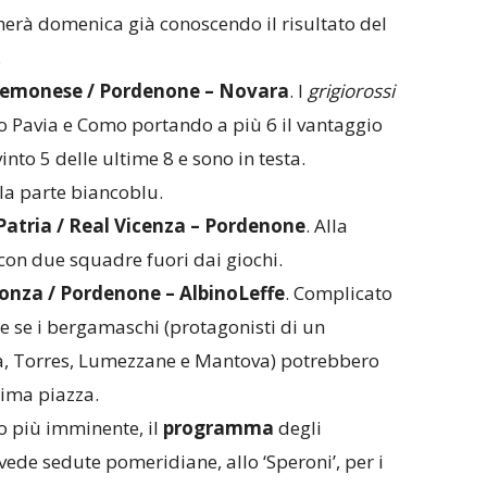
herà domenica già conoscendo il risultato del
.
Cremonese / Pordenone – Novara
. I
grigiorossi
o Pavia e Como portando a più 6 il vantaggio
vinto 5 delle ultime 8 e sono in testa.
la parte biancoblu.
Patria / Real Vicenza – Pordenone
. Alla
con due squadre fuori dai giochi.
onza / Pordenone – AlbinoLeffe
. Complicato
he se i bergamaschi (protagonisti di un
na, Torres, Lumezzane e Mantova) potrebbero
tima piazza.
o più imminente, il
programma
degli
ede sedute pomeridiane, allo ‘Speroni’, per i