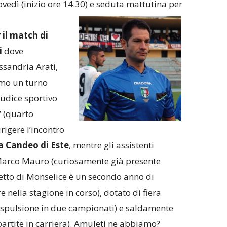
ovedì (inizio ore 14.30) e seduta mattutina per
 il match di
i
dove
ssandria Arati,
rmo un turno
iudice sportivo
” (quarto
irigere l’incontro
a Candeo di Este
, mentre gli assistenti
 Marco Mauro (curiosamente già presente
chietto di Monselice è un secondo anno di
e nella stagione in corso), dotato di fiera
 espulsione in due campionati) e saldamente
artite in carriera). Amuleti ne abbiamo?