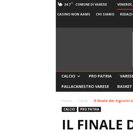
C
24.7
VENERDÌ,
COMUNE DI VARESE
CASINO NON AAMS
CHI SIAMO
REDAZI
CALCIO
PRO PATRIA
VARESE
PALLACANESTRO VARESE
BASKET
Home
Calcio
Il finale dei tigrott
CALCIO
PRO PATRIA
IL FINALE