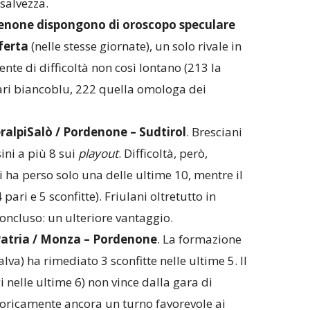
salvezza.
denone dispongono di oroscopo speculare
sferta
(nelle stesse giornate), un solo rivale in
nte di difficoltà non così lontano (213 la
ri biancoblu, 222 quella omologa dei
eralpiSalò / Pordenone – Sudtirol
. Bresciani
sini a più 8 sui
playout
. Difficoltà, però,
ha perso solo una delle ultime 10, mentre il
pari e 5 sconfitte). Friulani oltretutto in
oncluso: un ulteriore vantaggio.
Patria / Monza – Pordenone
. La formazione
lva) ha rimediato 3 sconfitte nelle ultime 5. Il
 nelle ultime 6) non vince dalla gara di
Teoricamente ancora un turno favorevole ai