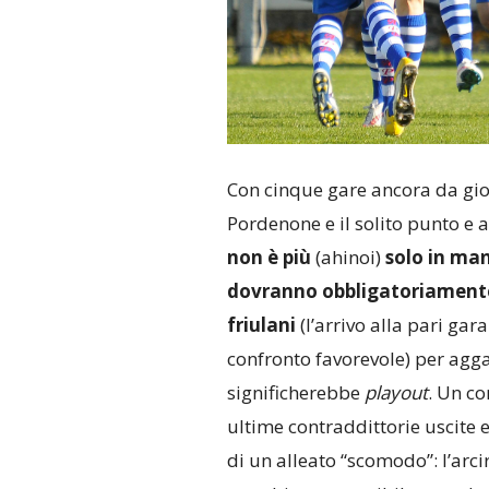
Con cinque gare ancora da gio
Pordenone e il solito punto e 
non è più
(ahinoi)
solo in man
dovranno obbligatoriamente
friulani
(l’arrivo alla pari gar
confronto favorevole) per agg
significherebbe
playout
. Un co
ultime contraddittorie uscite e
di un alleato “scomodo”: l’arci