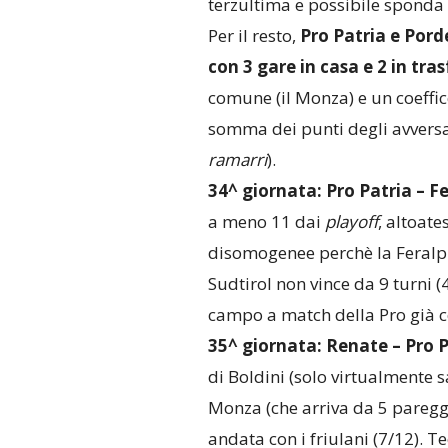
terzultima e possibile sponda 
Per il resto,
Pro Patria e Por
con 3 gare in casa e 2 in tra
comune (il Monza) e un coeffice
somma dei punti degli avversa
ramarri
).
34^ giornata:
Pro Patria – F
a meno 11 dai
playoff
, altoate
disomogenee perchè la Feralpi 
Sudtirol non vince da 9 turni (4 
campo a match della Pro già c
35^ giornata:
Renate – Pro 
di Boldini (solo virtualmente sa
Monza (che arriva da 5 pareggi
andata con i friulani (7/12). 