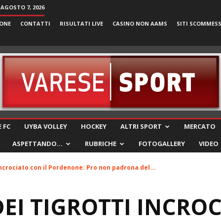
 AGOSTO 7, 2026
ONE
CONTATTI
RISULTATI LIVE
CASINO NON AAMS
SITI SCOMMES
VareseSport
 FC
UYBA VOLLEY
HOCKEY
ALTRI SPORT
MERCATO
ASPETTANDO…
RUBRICHE
FOTOGALLERY
VIDEO
i incrociato con il Pordenone: Pro non padrona del...
 DEI TIGROTTI INCRO