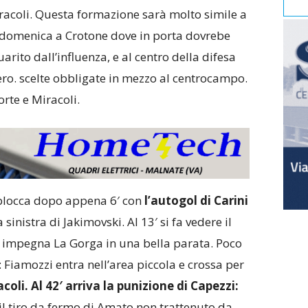
iracoli. Questa formazione sarà molto simile a
domenica a Crotone dove in porta dovrebe
arito dall’influenza, e al centro della difesa
pero. scelte obbligate in mezzo al centrocampo.
rte e Miracoli.
sblocca dopo appena 6′ con
l’autogol di Carini
 sinistra di Jakimovski. Al 13′ si fa vedere il
a impegna La Gorga in una bella parata. Poco
 Fiamozzi entra nell’area piccola e crossa per
coli. Al 42′ arriva la punizione di Capezzi:
l tiro da fermo di Amato non trattenuto da