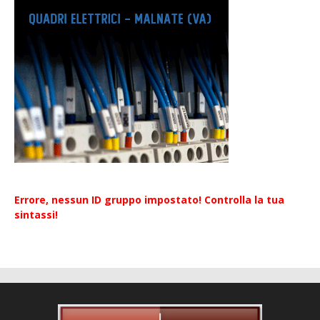
Errore, nessun ID gruppo impostato! Controlla la tua
sintassi!