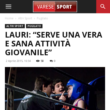
Home
Altri Sport
Pugilato
ALTRI SPORT
PUGILATO
LAURI: “SERVE UNA VERA
E SANA ATTIVITÀ
GIOVANILE”
2 Aprile 2015, 16:54
58
0