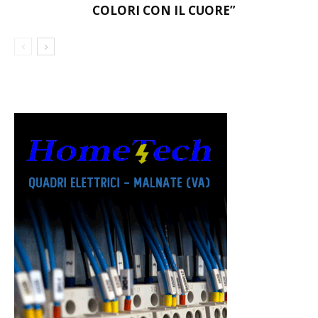
VARESE, EZIO MACCHI SI FERMA:
“CONTINUERÒ A SEGUIRE QUESTI
VARESE FC
COLORI CON IL CUORE”