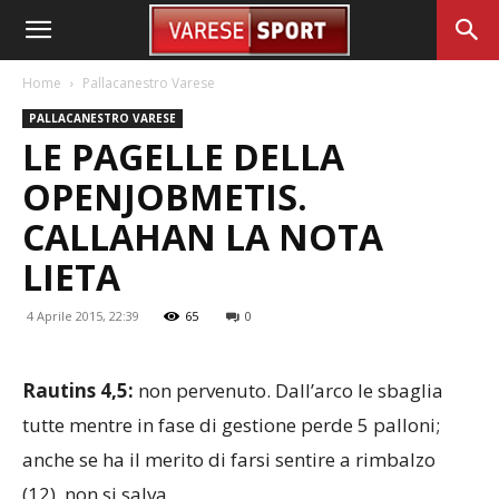
Home
Pallacanestro Varese
PALLACANESTRO VARESE
LE PAGELLE DELLA
OPENJOBMETIS.
CALLAHAN LA NOTA
LIETA
4 Aprile 2015, 22:39
65
0
Rautins 4,5:
non pervenuto. Dall’arco le sbaglia
tutte mentre in fase di gestione perde 5 palloni;
anche se ha il merito di farsi sentire a rimbalzo
(12), non si salva.