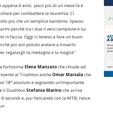
di appena 6 anni, poco più di un mese fa è
ollare per combattere la leucemia. Ci
molto più che un semplice bambino. Spesso
narmi perché tra i due il vero campione è lui
 in faccia. Oggi ci tenevo a fare un buon
erché poi son potuto andare a trovarlo
er regalargli la medaglia e la maglia”.
la fortissima
Elena Manzato
che chiude ad
Presente al Triathlon anche
Omar Marsala
che
dosi 18° assoluto e segnando un’importante
ie il Duathlon
Stefania Marino
che arriva
 6 secondi e, pur faticando con la MTB, riesce
un.