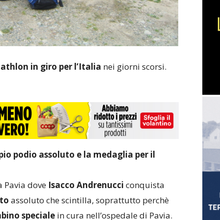
thlon in giro per l’Italia
nei giorni scorsi.
io podio assoluto e la medaglia per il
a Pavia dove
Isacco Andrenucci
conquista
to
assoluto che scintilla, soprattutto perchè
bino speciale
in cura nell’ospedale di Pavia.