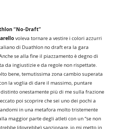
thlon “No-Draft”
arello
voleva tornare a vestire i colori azzurri
aliano di Duathlon no draft era la gara
 Anche se alla fine il piazzamento è degno di
ta da ingiustizie e da regole non rispettate.
olto bene, temutissima zona cambio superata
 con la voglia di dare il massimo, puntare
a distinto onestamente più di me sulla frazione
eccato poi scoprire che sei uno dei pochi a
rovandomi in una metafora molto tristemente
dalla maggior parte degli atleti con un “se non
 potrebbe (dovrebbe) sanzionare, io mi metto in