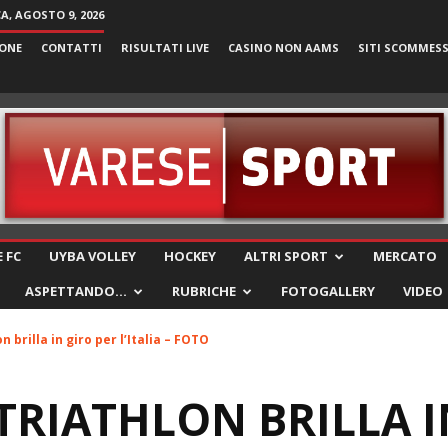
, AGOSTO 9, 2026
ONE
CONTATTI
RISULTATI LIVE
CASINO NON AAMS
SITI SCOMMES
VareseSport
 FC
UYBA VOLLEY
HOCKEY
ALTRI SPORT
MERCATO
ASPETTANDO…
RUBRICHE
FOTOGALLERY
VIDEO
 brilla in giro per l’Italia – FOTO
TRIATHLON BRILLA I