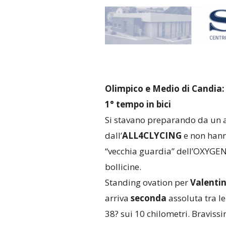
Olimpico e Medio di Candia: 
1° tempo in bici
Si stavano preparando da un a
dall’
ALL4CLYCING
e non hanno
“vecchia guardia” dell’OXYGEN
bollicine.
Standing ovation per
Valenti
arriva
seconda
assoluta tra l
38? sui 10 chilometri. Bravis