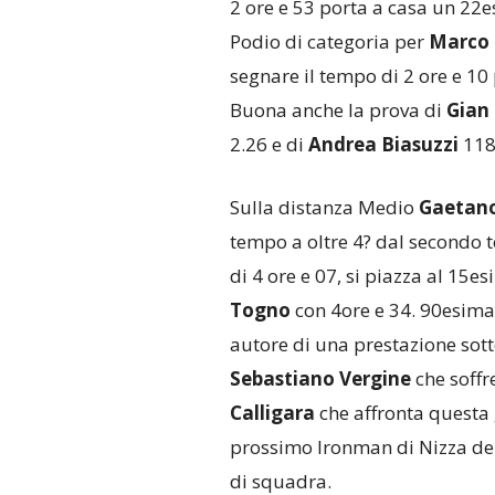
2 ore e 53 porta a casa un 22
Podio di categoria per
Marco 
segnare il tempo di 2 ore e 10
Buona anche la prova di
Gian 
2.26 e di
Andrea Biasuzzi
118e
Sulla distanza Medio
Gaetan
tempo a oltre 4? dal secondo
di 4 ore e 07, si piazza al 15
Togno
con 4ore e 34. 90esima
autore di una prestazione sotto
Sebastiano Vergine
che soffr
Calligara
che affronta questa 
prossimo Ironman di Nizza de
di squadra.