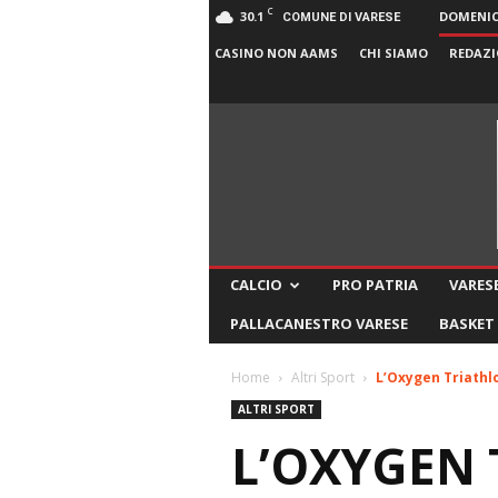
C
30.1
DOMENICA
COMUNE DI VARESE
CASINO NON AAMS
CHI SIAMO
REDAZI
CALCIO
PRO PATRIA
VARESE
PALLACANESTRO VARESE
BASKET
Home
Altri Sport
L’Oxygen Triathlon
ALTRI SPORT
L’OXYGEN 