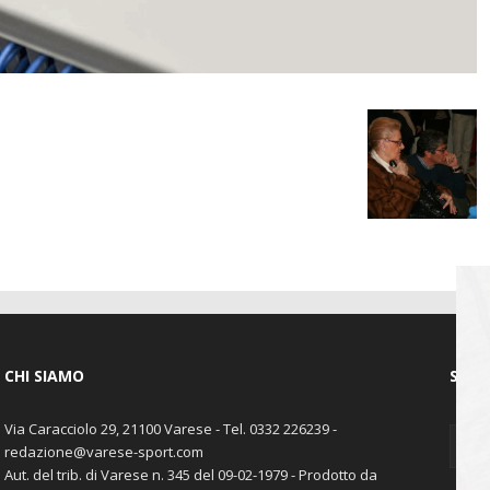
CHI SIAMO
SEGU
Via Caracciolo 29, 21100 Varese - Tel. 0332 226239 -
redazione@varese-sport.com
Aut. del trib. di Varese n. 345 del 09-02-1979 - Prodotto da