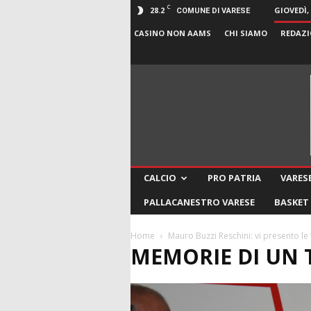
C
28.2
GIOVEDÌ,
COMUNE DI VARESE
CASINO NON AAMS
CHI SIAMO
REDAZI
CALCIO
PRO PATRIA
VARESE
PALLACANESTRO VARESE
BASKET
Home
Mauro Buzzi Reschini: vi presento le
MEMORIE DI UN 