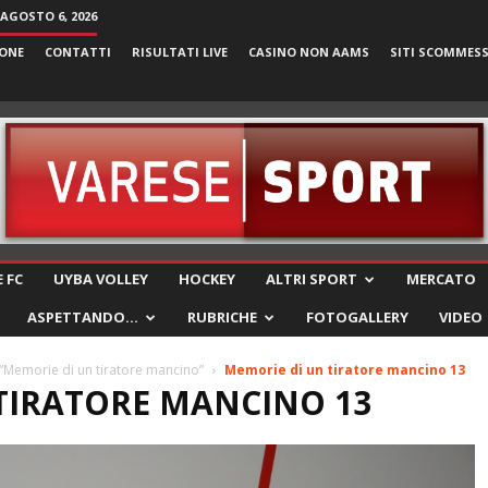
 AGOSTO 6, 2026
ONE
CONTATTI
RISULTATI LIVE
CASINO NON AAMS
SITI SCOMMES
VareseSport
 FC
UYBA VOLLEY
HOCKEY
ALTRI SPORT
MERCATO
ASPETTANDO…
RUBRICHE
FOTOGALLERY
VIDEO
 “Memorie di un tiratore mancino”
Memorie di un tiratore mancino 13
TIRATORE MANCINO 13