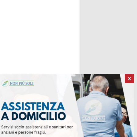
X
ICI