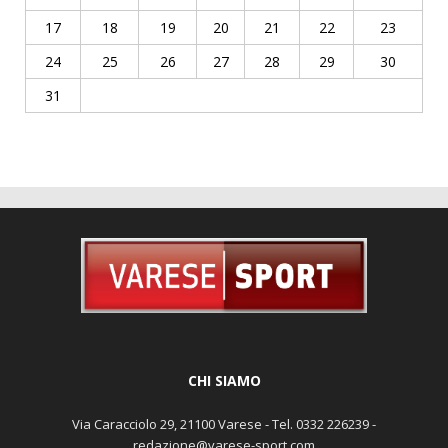
17
18
19
20
21
22
23
24
25
26
27
28
29
30
31
CHI SIAMO
Via Caracciolo 29, 21100 Varese - Tel. 0332 226239 -
redazione@varese-sport.com