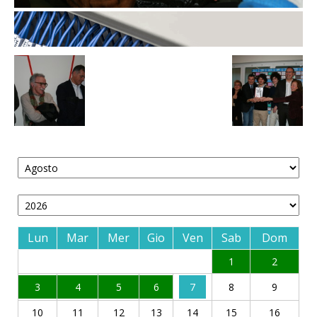
Lun
Mar
Mer
Gio
Ven
Sab
Dom
1
2
3
4
5
6
7
8
9
10
11
12
13
14
15
16