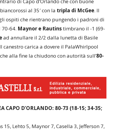
ontrario di Capo d’Orlando che con buone
biancorossi al 35′ con la
tripla di McGee
. Il
gli ospiti che rientrano pungendo i padroni di
l 70-64.
Maynor e Rautins
timbrano il -1 (69-
e
ad annullare il 2/2 dalla lunetta di Basile
Il canestro carica a dovere il PalaWhirlpool
 che alla fine la chiudono con autorità sull’
80-
 CAPO D’ORLANDO: 80-73 (18-15; 34-35;
 15, Lehto 5, Maynor 7, Casella 3, Jefferson 7,