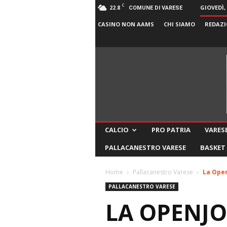
C
22.8
GIOVEDÌ,
COMUNE DI VARESE
CASINO NON AAMS
CHI SIAMO
REDAZI
CALCIO
PRO PATRIA
VARESE
PALLACANESTRO VARESE
BASKET
Home
Pallacanestro Varese
La Open
PALLACANESTRO VARESE
LA OPENJO