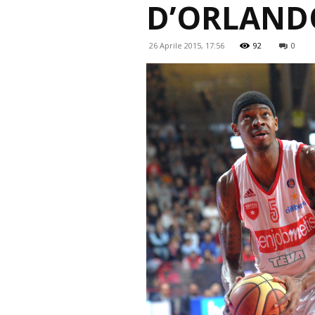
D’ORLAND
26 Aprile 2015, 17:56
92
0