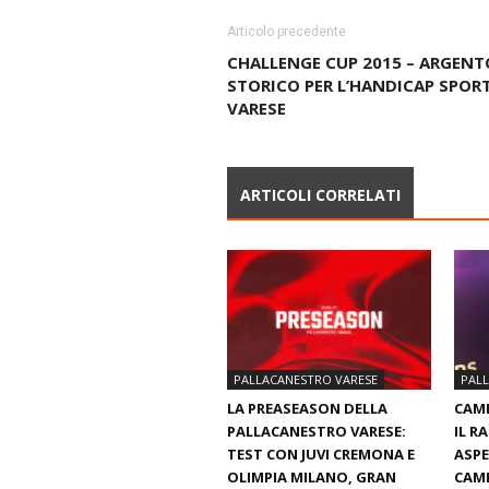
Articolo precedente
CHALLENGE CUP 2015 – ARGENT
STORICO PER L’HANDICAP SPOR
VARESE
ARTICOLI CORRELATI
PALLACANESTRO VARESE
PAL
LA PREASEASON DELLA
CAMI
PALLACANESTRO VARESE:
IL R
TEST CON JUVI CREMONA E
ASPE
OLIMPIA MILANO, GRAN
CAMP