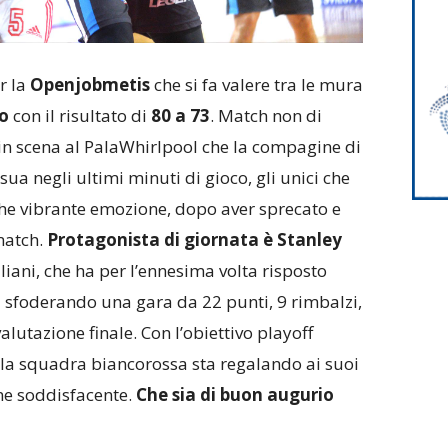
r la
Openjobmetis
che si fa valere tra le mura
o
con il risultato di
80 a 73
. Match non di
in scena al PalaWhirlpool che la compagine di
sua negli ultimi minuti di gioco, gli unici che
he vibrante emozione, dopo aver sprecato e
match.
Protagonista di giornata è Stanley
liani, che ha per l’ennesima volta risposto
a sfoderando una gara da 22 punti, 9 rimbalzi,
valutazione finale. Con l’obiettivo playoff
la squadra biancorossa sta regalando ai suoi
ne soddisfacente.
Che sia di buon augurio