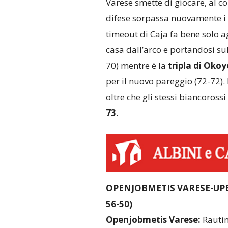
Varese smette di giocare, al c
difese sorpassa nuovamente i 
timeout di Caja fa bene solo a
casa dall’arco e portandosi su
70) mentre è la
tripla di Okoy
per il nuovo pareggio (72-72). 
oltre che gli stessi biancorossi
73
.
OPENJOBMETIS VARESE-UPEA
56-50)
Openjobmetis Varese:
Rautins