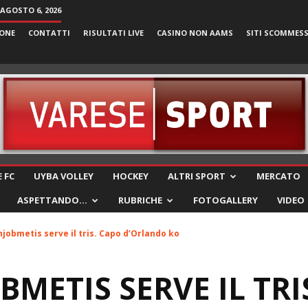
 AGOSTO 6, 2026
ONE
CONTATTI
RISULTATI LIVE
CASINO NON AAMS
SITI SCOMMES
VareseSport
 FC
UYBA VOLLEY
HOCKEY
ALTRI SPORT
MERCATO
ASPETTANDO…
RUBRICHE
FOTOGALLERY
VIDEO
jobmetis serve il tris. Capo d’Orlando ko
BMETIS SERVE IL TRI