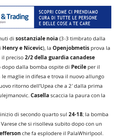
uti di
sostanziale noia
(3-3 timbrato dalla
i
Henry e Nicevic
), la
Openjobmetis
prova la
 il preciso
2/2 della guardia canadese
to dopo dalla bomba ospite di
Pecile
per il
e maglie in difesa e trova il nuovo allungo
uovo ritorno dell’Upea che a 2′ dalla prima
Sulejmanovic.
Casella
scaccia la paura con la
inizio di secondo quarto sul
24-18
; la bomba
 Varese che si risolleva subito dopo con un
efferson
che fa esplodere il PalaWhirlpool.