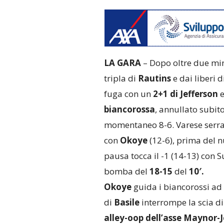
LA GARA
– Dopo oltre due min
tripla di
Rautins
e dai liberi d
fuga con un
2+1 di Jefferson
e
biancorossa
, annullato subi
momentaneo 8-6. Varese serra l
con
Okoye
(12-6), prima del n
pausa tocca il -1 (14-13) con 
bomba del
18-15
del
10′.
Okoye
guida i biancorossi ad 
di
Basile
interrompe la scia di
alley-oop dell’asse Maynor-J