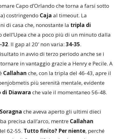
mare Capo d’Orlando che torna a farsi sotto
ga) costringendo
Caja
al timeout. La
i di casa che, nonostante la
tripla di
so dell’Upea che a poco più di un minuto dalla
-32
. Il gap al 20′ non varia:
34-35
.
isultato in avvio di terzo periodo anche se i
itornare in vantaggio grazie a Henry e Pecile. A
 è
Callahan
che, con la tripla del 46-43, apre il
Openjobmetis più serenità mentale, evidente
 di Diawara
che vale il momentaneo 56-48.
a Soragna
che aveva aperto gli ultimi dieci
ba precisa dall’arco, mentre
Callahan
del 62-55.
Tutto finito? Per niente
, perché