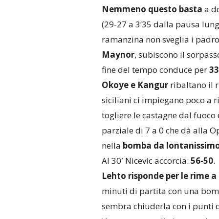
Nemmeno questo basta
a do
(29-27 a 3’35 dalla pausa lun
ramanzina non sveglia i padron
Maynor
, subiscono il sorpas
fine del tempo conduce per
33
Okoye e Kangur
ribaltano il r
siciliani ci impiegano poco a r
togliere le castagne dal fuoco
parziale di 7 a 0 che dà alla 
nella
bomba da lontanissimo
Al 30′ Nicevic accorcia:
56-50
.
Lehto risponde per le rime 
minuti di partita con una bom
sembra chiuderla con i punti 