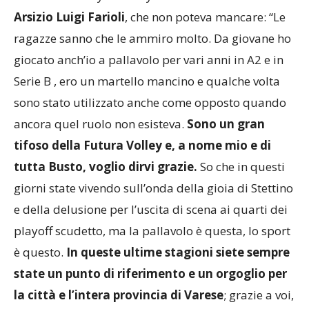
Abitué del Palayamamay è il
sindaco di Busto
Arsizio Luigi Farioli
, che non poteva mancare: “Le
ragazze sanno che le ammiro molto. Da giovane ho
giocato anch’io a pallavolo per vari anni in A2 e in
Serie B , ero un martello mancino e qualche volta
sono stato utilizzato anche come opposto quando
ancora quel ruolo non esisteva.
Sono un gran
tifoso della Futura Volley e, a nome mio e di
tutta Busto, voglio dirvi grazie.
So che in questi
giorni state vivendo sull’onda della gioia di Stettino
e della delusione per l’uscita di scena ai quarti dei
playoff scudetto, ma la pallavolo è questa, lo sport
è questo.
In queste ultime stagioni siete sempre
state un punto di riferimento e un orgoglio per
la città e l’intera provincia di Varese
; grazie a voi,