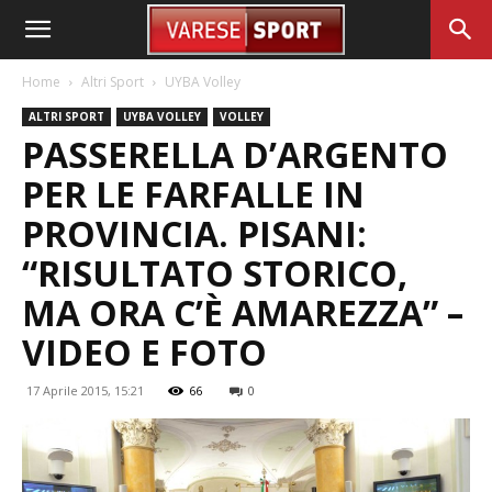
Home
Altri Sport
UYBA Volley
ALTRI SPORT
UYBA VOLLEY
VOLLEY
PASSERELLA D’ARGENTO
PER LE FARFALLE IN
PROVINCIA. PISANI:
“RISULTATO STORICO,
MA ORA C’È AMAREZZA” –
VIDEO E FOTO
17 Aprile 2015, 15:21
66
0