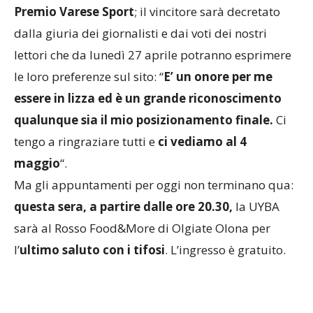
Ponti a Varese.
Pisani sarà una dei 6 candidati al
Premio Varese Sport
; il vincitore sarà decretato
dalla giuria dei giornalisti e dai voti dei nostri
lettori che da lunedì 27 aprile potranno esprimere
le loro preferenze sul sito: “
E’ un onore per me
essere in lizza ed è un grande riconoscimento
qualunque sia il mio posizionamento finale.
Ci
tengo a ringraziare tutti e
ci vediamo al 4
maggio
“.
Ma gli appuntamenti per oggi non terminano qua:
questa sera, a partire dalle ore 20.30,
la UYBA
sarà al Rosso Food&More di Olgiate Olona per
l’
ultimo saluto con i tifosi
. L’ingresso è gratuito.