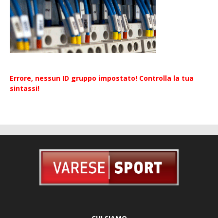
Errore, nessun ID gruppo impostato! Controlla la tua
sintassi!