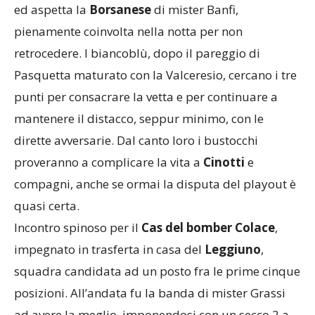
ed aspetta la
Borsanese
di mister Banfi,
pienamente coinvolta nella notta per non
retrocedere. I biancoblù, dopo il pareggio di
Pasquetta maturato con la Valceresio, cercano i tre
punti per consacrare la vetta e per continuare a
mantenere il distacco, seppur minimo, con le
dirette avversarie. Dal canto loro i bustocchi
proveranno a complicare la vita a
Cinotti
e
compagni, anche se ormai la disputa del playout è
quasi certa.
Incontro spinoso per il
Cas del bomber Colace
,
impegnato in trasferta in casa del
Leggiuno
,
squadra candidata ad un posto fra le prime cinque
posizioni. All’andata fu la banda di mister Grassi
ad avere la meglio, imponendosi con un secco 2 a