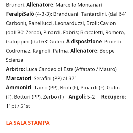
Brunori.
Allenatore
: Marcello Montanari
FeralpiSalò
(4-3-3): Branduani; Tantardini, (dal 64′
Carboni), Ranellucci, Leonarduzzi, Broli; Cavion
(dall’80’ Zerbo), Pinardi, Fabris; Bracaletti, Romero,
Galuppini (dal 63′ Gulin).
A disposizione
: Proietti,
Codromaz, Ragnoli, Palma.
Allenatore
: Beppe
Scienza
Arbitro
: Luca Candeo di Este (Affatato / Mauro)
Marcatori
: Serafini (PP) al 37′
Ammoniti
: Taino (PP), Broli (F), Pinardi (F), Gulin
(F), Botturi (PP), Zerbo (F)
Angoli
: 5-2
Recupero
:
1′ pt / 5′ st
LA SALA STAMPA