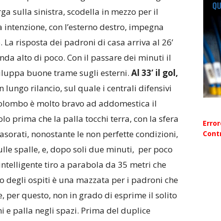
ga sulla sinistra, scodella in mezzo per il
a intenzione, con l’esterno destro, impegna
. La risposta dei padroni di casa arriva al 26’
da alto di poco. Con il passare dei minuti il
viluppa buone trame sugli esterni.
Al 33’ il gol,
n lungo rilancio, sul quale i centrali difensivi
Colombo è molto bravo ad addomestica il
olo prima che la palla tocchi terra, con la sfera
Erro
 Casorati, nonostante le non perfette condizioni,
Contr
ulle spalle, e, dopo soli due minuti, per poco
intelligente tiro a parabola da 35 metri che
gio degli ospiti è una mazzata per i padroni che
 per questo, non in grado di esprime il solito
ni e palla negli spazi. Prima del duplice