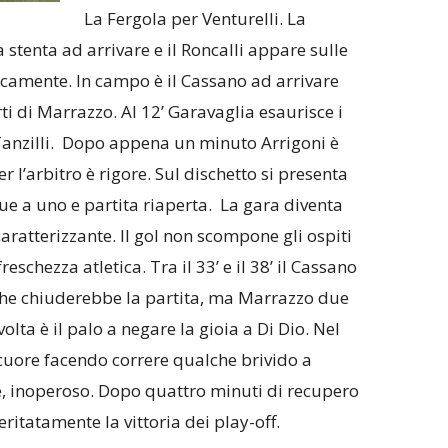
La Fergola per Venturelli. La
stenta ad arrivare e il Roncalli appare sulle
camente. In campo è il Cassano ad arrivare
rti di Marrazzo. Al 12’ Garavaglia esaurisce i
anzilli. Dopo appena un minuto Arrigoni è
r l’arbitro è rigore. Sul dischetto si presenta
due a uno e partita riaperta. La gara diventa
caratterizzante. Il gol non scompone gli ospiti
eschezza atletica. Tra il 33’ e il 38’ il Cassano
e che chiuderebbe la partita, ma Marrazzo due
olta è il palo a negare la gioia a Di Dio. Nel
l cuore facendo correre qualche brivido a
, inoperoso. Dopo quattro minuti di recupero
eritatamente la vittoria dei play-off.