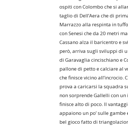
ospiti con Colombo che si allar
taglio di Dell’Aera che di prim
Marrazzo alla respinta in tuffo
con Senesi che da 20 metri man
Cassano alza il baricentro e s
però, arriva sugli sviluppi di u
di Garavaglia cincischiano e 
pallone di petto e calciare al v
che finisce vicino all’incrocio.
prova a caricarsi la squadra s
non sorprende Gallelli con un 
finisce alto di poco. Il vantag
appaiono un po’ sulle gambe e,
bel gioco fatto di triangolazio