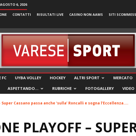
 AGOSTO 6, 2026
ONE
CONTATTI
RISULTATI LIVE
CASINO NON AAMS
SITI SCOMMES
VareseSport
 FC
UYBA VOLLEY
HOCKEY
ALTRI SPORT
MERCATO
ASPETTANDO…
RUBRICHE
FOTOGALLERY
VIDEO
Super Cassano passa anche ‘sulla’ Roncalli e sogna l’Eccellenza....
NE PLAYOFF – SUPE