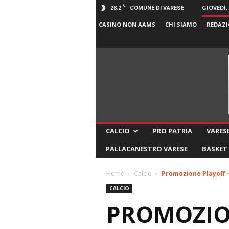
C
28.2
GIOVEDÌ,
COMUNE DI VARESE
CASINO NON AAMS
CHI SIAMO
REDAZI
CALCIO
PRO PATRIA
VARESE
PALLACANESTRO VARESE
BASKET
Home
Calcio
Promozione Playoff – 
CALCIO
PROMOZIO