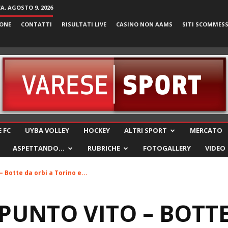
, AGOSTO 9, 2026
ONE
CONTATTI
RISULTATI LIVE
CASINO NON AAMS
SITI SCOMMES
VareseSport
 FC
UYBA VOLLEY
HOCKEY
ALTRI SPORT
MERCATO
ASPETTANDO…
RUBRICHE
FOTOGALLERY
VIDEO
 – Botte da orbi a Torino e...
L PUNTO VITO – BOTT