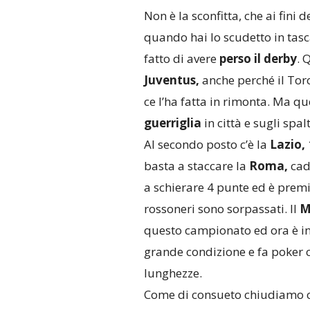
Non è la sconfitta, che ai fini d
quando hai lo scudetto in tasca
fatto di avere
perso il derby
. 
Juventus,
anche perché il Tor
ce l’ha fatta in rimonta. Ma que
guerriglia
in città e sugli spalt
Al secondo posto c’è la
Lazio,
basta a staccare la
Roma,
cad
a schierare 4 punte ed è premia
rossoneri sono sorpassati. Il
M
questo campionato ed ora è in 
grande condizione e fa poker 
lunghezze.
Come di consueto chiudiamo co