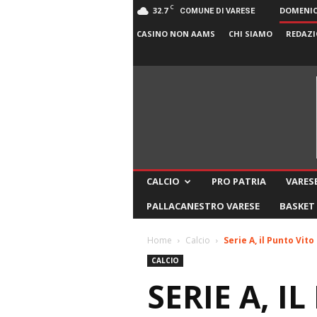
C
32.7
DOMENICA
COMUNE DI VARESE
CASINO NON AAMS
CHI SIAMO
REDAZI
CALCIO
PRO PATRIA
VARESE
PALLACANESTRO VARESE
BASKET
Home
Calcio
Serie A, il Punto Vito
CALCIO
SERIE A, I