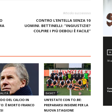
Articolo successivo
GO
CONTRO L’ENTELLA SENZA 10
MA
UOMINI. BETTINELLI: “INGIUSTIZIE?
COLPIRE I PIÙ DEBOLI È FACILE”
ALITÀ
BASKET
O DEL CALCIO IN
UN’ESTATE CON TO.BE:
O: È MORTO FRANCO
PREPARARSI INSIEME PER LA
SI
NUOVA STAGIONE