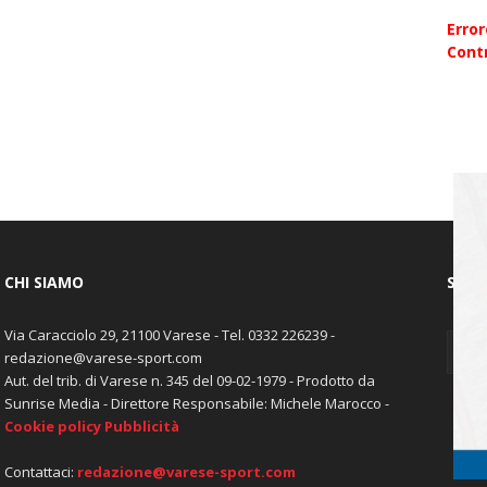
Erro
Contr
CHI SIAMO
SEGU
Via Caracciolo 29, 21100 Varese - Tel. 0332 226239 -
redazione@varese-sport.com
Aut. del trib. di Varese n. 345 del 09-02-1979 - Prodotto da
Sunrise Media - Direttore Responsabile: Michele Marocco -
Cookie policy
Pubblicità
Contattaci:
redazione@varese-sport.com