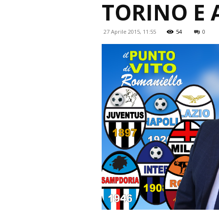
TORINO E
27 Aprile 2015, 11:55
54
0