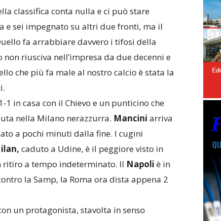
ella classifica conta nulla e ci può stare
 e sei impegnato su altri due fronti, ma il
Quello fa arrabbiare davvero i tifosi della
o non riusciva nell’impresa da due decenni e
llo che più fa male al nostro calcio è stata la
i.
1-1 in casa con il Chievo e un punticino che
uta nella Milano nerazzurra.
Mancini
arriva
to a pochi minuti dalla fine. I cugini
ilan,
caduto a Udine, è il peggiore visto in
ritiro a tempo indeterminato. Il
Napoli
è in
contro la Samp, la Roma ora dista appena 2
n un protagonista, stavolta in senso