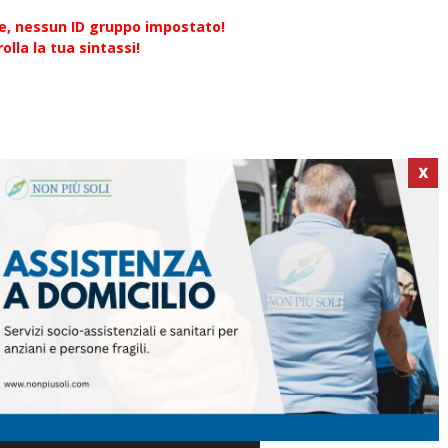
re, nessun ID gruppo impostato!
olla la tua sintassi!
X
ICI