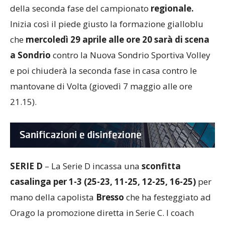
Volley Busnago
nella prima giornata del girone M
della seconda fase del campionato
regionale.
Inizia così il piede giusto la formazione gialloblu
che
mercoledì 29 aprile alle ore 20 sarà di scena
a Sondrio
contro la Nuova Sondrio Sportiva Volley
e poi chiuderà la seconda fase in casa contro le
mantovane di Volta (giovedì 7 maggio alle ore
21.15).
SERIE D
– La Serie D incassa una
sconfitta
casalinga per 1-3 (25-23, 11-25, 12-25, 16-25)
per
mano della capolista
Bresso
che ha festeggiato ad
Orago la promozione diretta in Serie C. I coach