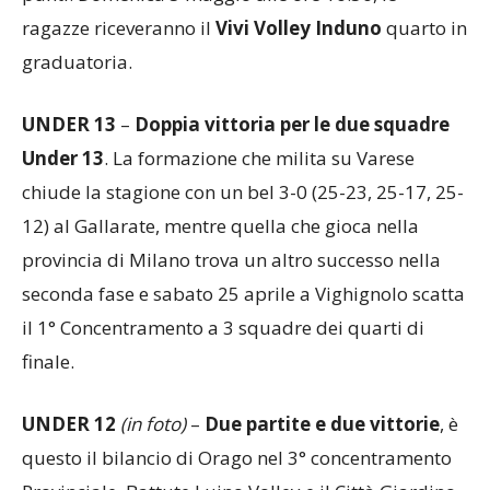
punti. Domenica 3 maggio alle ore 10.30, le
ragazze riceveranno il
Vivi Volley Induno
quarto in
graduatoria.
UNDER 13
–
Doppia vittoria per le due squadre
Under 13
. La formazione che milita su Varese
chiude la stagione con un bel 3-0 (25-23, 25-17, 25-
12) al Gallarate, mentre quella che gioca nella
provincia di Milano trova un altro successo nella
seconda fase e sabato 25 aprile a Vighignolo scatta
il 1° Concentramento a 3 squadre dei quarti di
finale.
UNDER 12
(in foto)
–
Due partite e due vittorie
, è
questo il bilancio di Orago nel 3° concentramento