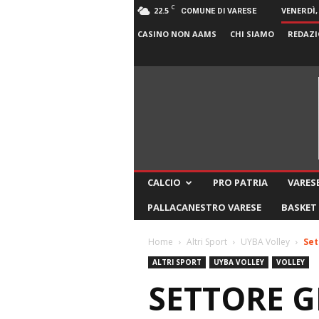
C
22.5
VENERDÌ,
COMUNE DI VARESE
CASINO NON AAMS
CHI SIAMO
REDAZI
CALCIO
PRO PATRIA
VARESE
PALLACANESTRO VARESE
BASKET
Home
Altri Sport
UYBA Volley
Set
ALTRI SPORT
UYBA VOLLEY
VOLLEY
SETTORE G