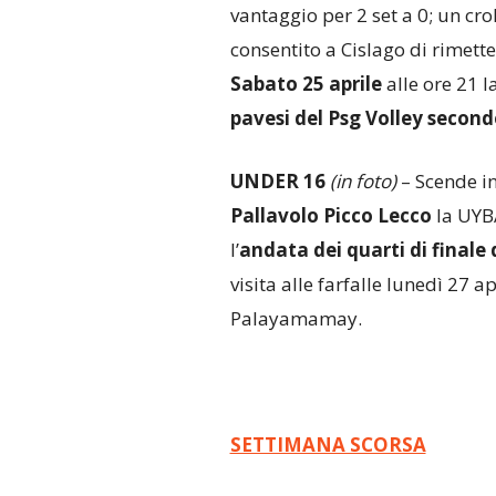
vantaggio per 2 set a 0; un crol
consentito a Cislago di rimetter
Sabato 25 aprile
alle ore 21 l
pavesi del Psg Volley seconde
UNDER 16
(in foto)
– Scende 
Pallavolo Picco Lecco
la UYBA
l’
andata dei quarti di finale
visita alle farfalle lunedì 27 a
Palayamamay.
SETTIMANA SCORSA