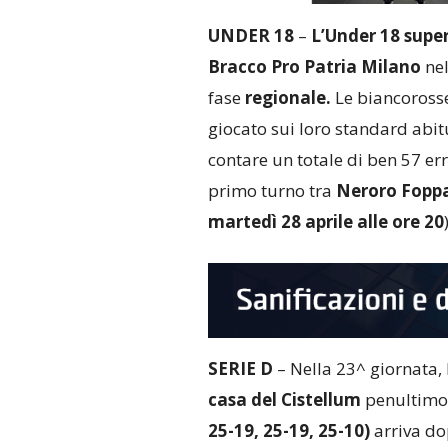
UNDER 18
–
L’Under 18 supera
Bracco Pro Patria Milano
nel
fase
regionale.
Le biancorosse,
giocato sui loro standard abit
contare un totale di ben 57 erro
primo turno tra
Neroro Foppa
martedì 28 aprile alle ore 20
SERIE D
– Nella 23^ giornata,
casa del Cistellum
penultimo 
25-19, 25-19, 25-10)
arriva dop