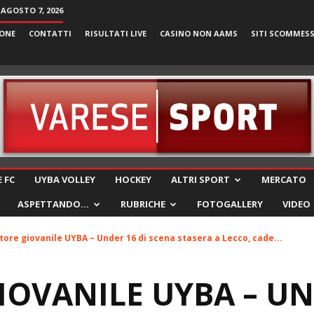
 AGOSTO 7, 2026
ONE
CONTATTI
RISULTATI LIVE
CASINO NON AAMS
SITI SCOMMES
VareseSport
 FC
UYBA VOLLEY
HOCKEY
ALTRI SPORT
MERCATO
ASPETTANDO…
RUBRICHE
FOTOGALLERY
VIDEO
tore giovanile UYBA – Under 16 di scena stasera a Lecco, cade...
IOVANILE UYBA – UN