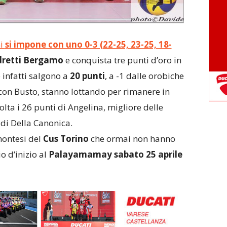
ni
si impone con uno 0-3 (22-25, 23-25, 18-
retti Bergamo
e conquista tre punti d’oro in
 infatti salgono a
20 punti
, a -1 dalle orobiche
con Busto, stanno lottando per rimanere in
lta i 26 punti di Angelina, migliore delle
 di Della Canonica.
montesi del
Cus Torino
che ormai non hanno
o d’inizio al
Palayamamay sabato 25 aprile