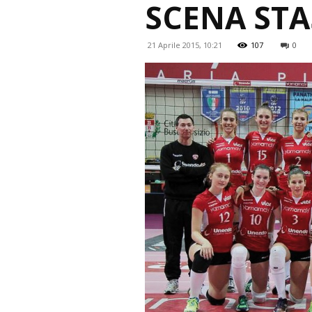
SCENA STA
21 Aprile 2015, 10:21
107
0