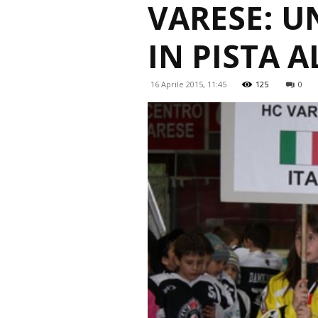
VARESE: U
IN PISTA 
16 Aprile 2015, 11:45
125
0