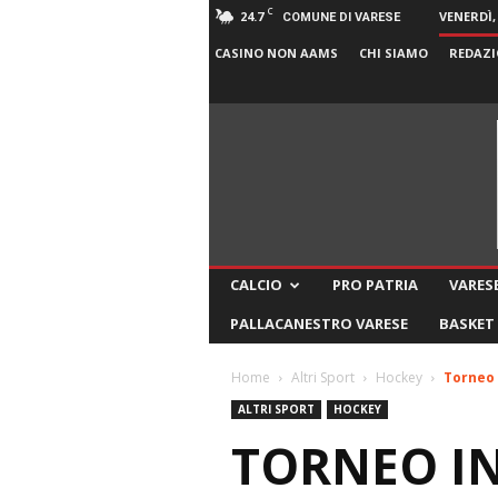
C
24.7
VENERDÌ,
COMUNE DI VARESE
CASINO NON AAMS
CHI SIAMO
REDAZI
CALCIO
PRO PATRIA
VARESE
PALLACANESTRO VARESE
BASKET
Home
Altri Sport
Hockey
Torneo 
ALTRI SPORT
HOCKEY
TORNEO IN