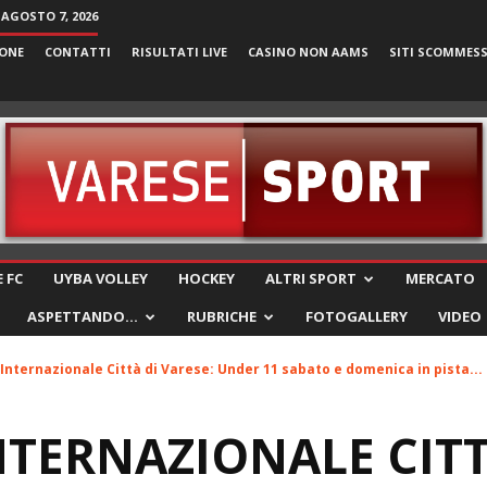
 AGOSTO 7, 2026
ONE
CONTATTI
RISULTATI LIVE
CASINO NON AAMS
SITI SCOMMES
VareseSport
 FC
UYBA VOLLEY
HOCKEY
ALTRI SPORT
MERCATO
ASPETTANDO…
RUBRICHE
FOTOGALLERY
VIDEO
Internazionale Città di Varese: Under 11 sabato e domenica in pista...
TERNAZIONALE CITT