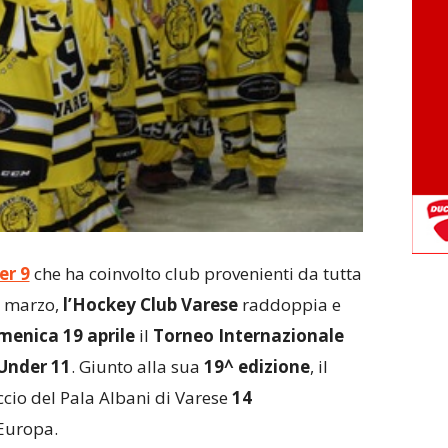
er 9
che ha coinvolto club provenienti da tutta
2 marzo,
l’Hockey Club Varese
raddoppia e
menica 19 aprile
il
Torneo Internazionale
Under 11
. Giunto alla sua
19^ edizione
, il
ccio del Pala Albani di Varese
14
 Europa.