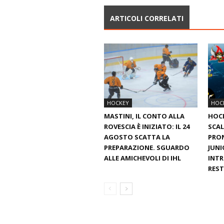
ARTICOLI CORRELATI
HOCKEY
HOC
MASTINI, IL CONTO ALLA
HOC
ROVESCIA È INIZIATO: IL 24
SCAL
AGOSTO SCATTA LA
PRON
PREPARAZIONE. SGUARDO
JUNI
ALLE AMICHEVOLI DI IHL
INTR
REST