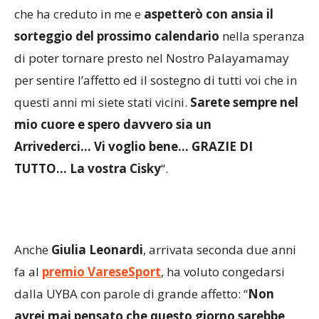
Ovviamente ringrazio anche la mia nuova società
che ha creduto in me e
aspetterò con ansia il
sorteggio del prossimo calendario
nella speranza
di poter tornare presto nel Nostro Palayamamay
per sentire l’affetto ed il sostegno di tutti voi che in
questi anni mi siete stati vicini.
Sarete sempre nel
mio cuore e spero davvero sia un
Arrivederci… Vi voglio bene… GRAZIE DI
TUTTO… La vostra Cisky
“.
Anche
Giulia Leonardi
, arrivata seconda due anni
fa al
premio VareseSport
, ha voluto congedarsi
dalla UYBA con parole di grande affetto: “
Non