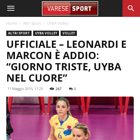
Home
Altri Sport
UYBA Volley
ALTRI SPORT
UYBA VOLLEY
VOLLEY
UFFICIALE – LEONARDI E
MARCON È ADDIO:
“GIORNO TRISTE, UYBA
NEL CUORE”
11 Maggio 2015, 17:23
267
0