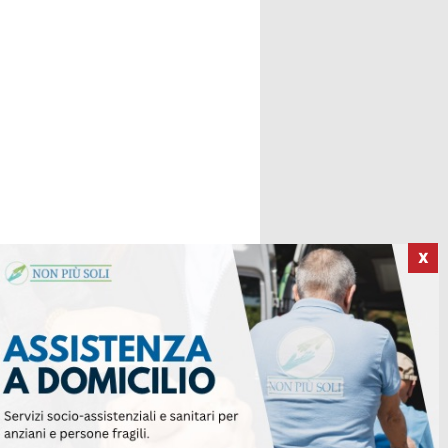
X
ICI