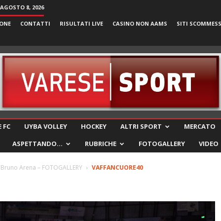
AGOSTO 8, 2026
ONE
CONTATTI
RISULTATI LIVE
CASINO NON AAMS
SITI SCOMMES
VareseSport
 FC
UYBA VOLLEY
HOCKEY
ALTRI SPORT
MERCATO
ASPETTANDO…
RUBRICHE
FOTOGALLERY
VIDEO
 a Bruno Arena – FOTOGALLERY
VAFFANCUORE40