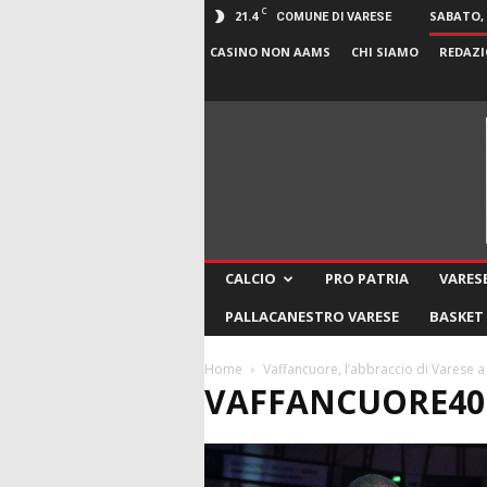
C
21.4
SABATO, 
COMUNE DI VARESE
CASINO NON AAMS
CHI SIAMO
REDAZI
CALCIO
PRO PATRIA
VARESE
PALLACANESTRO VARESE
BASKET
Home
Vaffancuore, l’abbraccio di Varese
VAFFANCUORE40