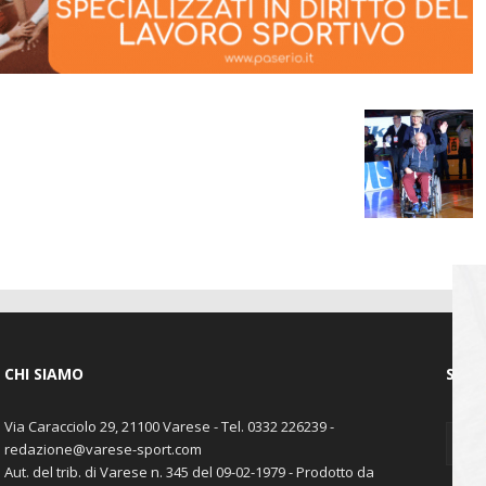
CHI SIAMO
SEGU
Via Caracciolo 29, 21100 Varese - Tel. 0332 226239 -
redazione@varese-sport.com
Aut. del trib. di Varese n. 345 del 09-02-1979 - Prodotto da