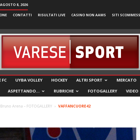
AGOSTO 8, 2026
ONE
CONTATTI
RISULTATI LIVE
CASINO NON AAMS
SITI SCOMMES
VareseSport
 FC
UYBA VOLLEY
HOCKEY
ALTRI SPORT
MERCATO
ASPETTANDO…
RUBRICHE
FOTOGALLERY
VIDEO
 a Bruno Arena – FOTOGALLERY
VAFFANCUORE42