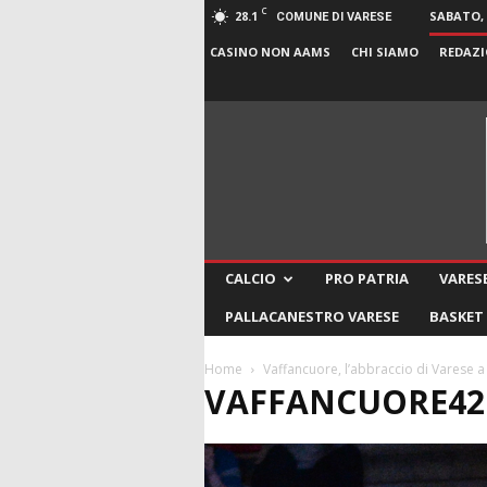
C
28.1
SABATO, 
COMUNE DI VARESE
CASINO NON AAMS
CHI SIAMO
REDAZI
CALCIO
PRO PATRIA
VARESE
PALLACANESTRO VARESE
BASKET
Home
Vaffancuore, l’abbraccio di Varese
VAFFANCUORE42