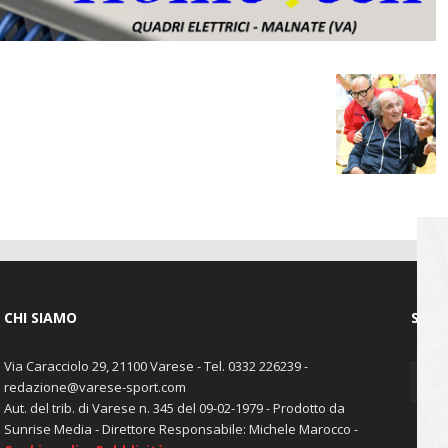
CHI SIAMO
SEGU
Via Caracciolo 29, 21100 Varese - Tel. 0332 226239 -
redazione@varese-sport.com
Aut. del trib. di Varese n. 345 del 09-02-1979 - Prodotto da
Sunrise Media - Direttore Responsabile: Michele Marocco -