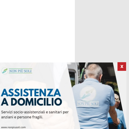
X
ICI