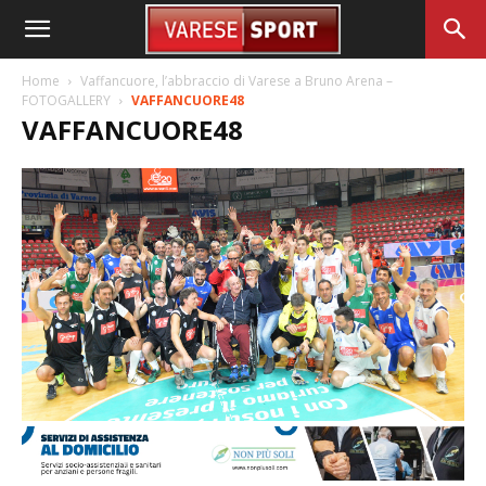
Home
Vaffancuore, l’abbraccio di Varese a Bruno Arena –
FOTOGALLERY
VAFFANCUORE48
VAFFANCUORE48