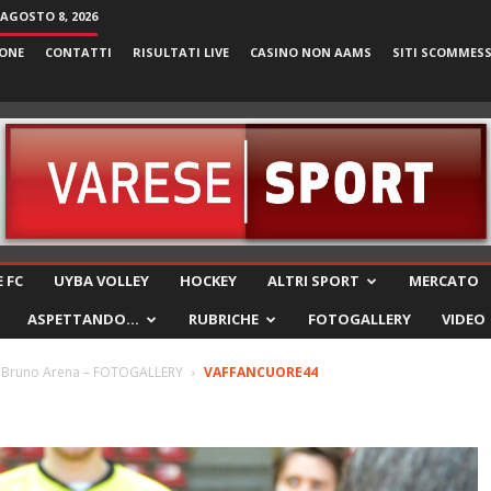
AGOSTO 8, 2026
ONE
CONTATTI
RISULTATI LIVE
CASINO NON AAMS
SITI SCOMMES
VareseSport
 FC
UYBA VOLLEY
HOCKEY
ALTRI SPORT
MERCATO
ASPETTANDO…
RUBRICHE
FOTOGALLERY
VIDEO
 a Bruno Arena – FOTOGALLERY
VAFFANCUORE44