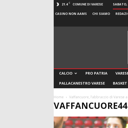
C
21.4
SABATO, 
COMUNE DI VARESE
CASINO NON AAMS
CHI SIAMO
REDAZI
CALCIO
PRO PATRIA
VARESE
PALLACANESTRO VARESE
BASKET
Home
Vaffancuore, l’abbraccio di Varese
VAFFANCUORE44