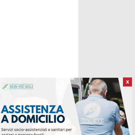
X
ICI