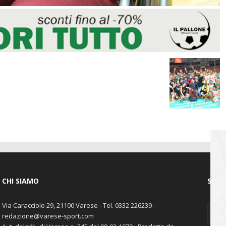
CHI SIAMO
SEGU
Via Caracciolo 29, 21100 Varese - Tel. 0332 226239 -
redazione@varese-sport.com